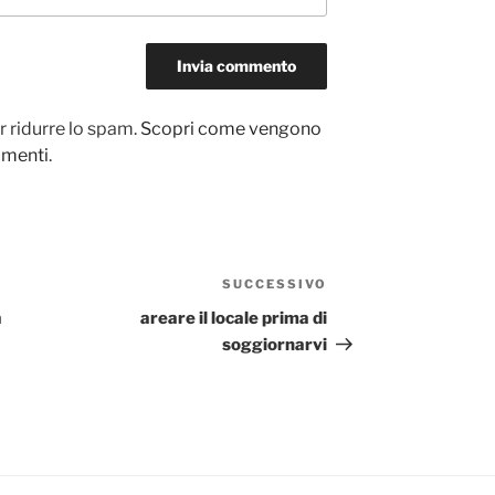
r ridurre lo spam.
Scopri come vengono
ommenti
.
SUCCESSIVO
Articolo
successivo
a
areare il locale prima di
soggiornarvi