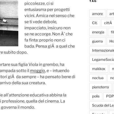
TAG
piccolezze, ci si
entusiasma per progetti
amore
ar
vicini. Amica nel senso che
se ti vede debole,
Cit.
cittÃ
impacciato, insicuro non
energia
fi
se ne accorge. Non Ã¨ che
fa finta: proprio non ci
guerra
Hr
bada. Pensa giÃ a quel che
Internazional
are subito dopo.
LegameSocia
tare sua figlia Viola in grembo, ha
makkox
m
 lampada sotto il
moggio
, e – intuendo
enitori giÃ da sempre – ha pensato bene di
noctua
no
rrivo della sua creatura.
pianoterra
e all’attenzione educativa abbina la
polis
POP
i professione, quella del cinema. La
Scuola del L
e governa il mondo.