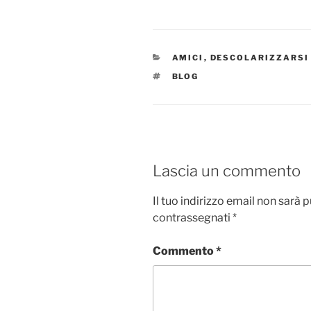
CATEGORIE
AMICI
,
DESCOLARIZZARSI
TAG
BLOG
Lascia un commento
Il tuo indirizzo email non sarà 
contrassegnati
*
Commento
*