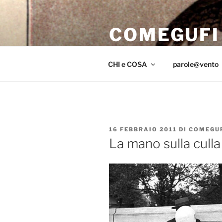
Salta
al
COMEGUFI
contenuto
iniziar il volo sul far del crepus
CHI e COSA
parole@vento
PUBBLICATO
16 FEBBRAIO 2011
DI
COMEGU
IL
La mano sulla culla