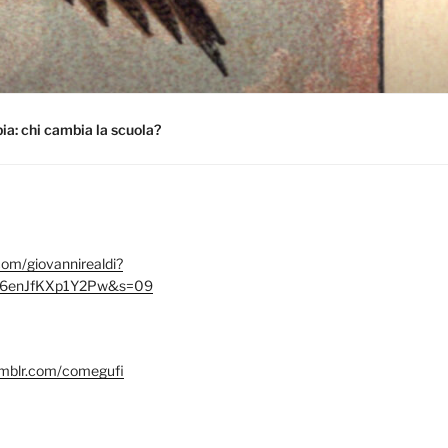
a: chi cambia la scuola?
.com/giovannirealdi?
6enJfKXp1Y2Pw&s=09
umblr.com/comegufi