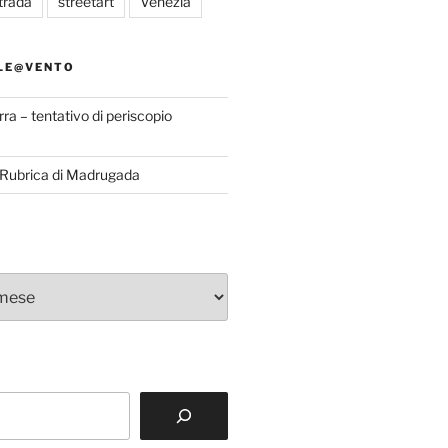
trada
streetart
Venezia
LE@VENTO
rra – tentativo di periscopio
a Rubrica di Madrugada