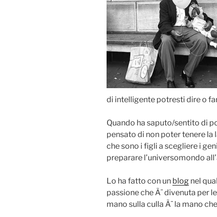
di intelligente potresti dire o f
Quando ha saputo/sentito di por
pensato di non poter tenere la
che sono i figli a scegliere i g
preparare l’universomondo all’a
Lo ha fatto con un
blog
nel qual
passione che Ã¨ divenuta per le
mano sulla culla Ã¨ la mano ch