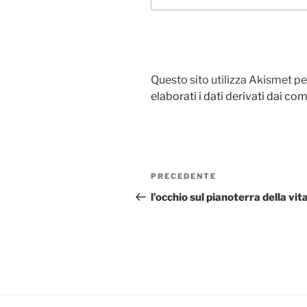
Questo sito utilizza Akismet pe
elaborati i dati derivati dai c
Navigazione
Articolo
PRECEDENTE
articoli
precedente:
l’occhio sul pianoterra della vit