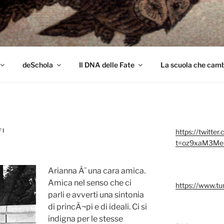
colo
deSchola
Il DNA delle Fate
La scuola che cambi
FI
https://twitter
t=oz9xaM3Me
Arianna Ã¨ una cara amica.
Amica nel senso che ci
https://www.t
parli e avverti una sintonia
di princÃ¬pi e di ideali. Ci si
indigna per le stesse