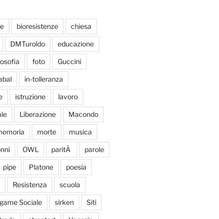
te
bioresistenze
chiesa
DMTuroldo
educazione
losofia
foto
Guccini
abal
in-tolleranza
e
istruzione
lavoro
le
Liberazione
Macondo
emoria
morte
musica
nni
OWL
paritÃ
parole
pipe
Platone
poesia
Resistenza
scuola
egame Sociale
sirken
Siti