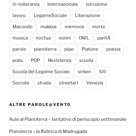
in-tolleranza
Internazionale
istruzione
lavoro
LegameSociale
Liberazione
Macondo
makkox
memoria
morte
musica
noctua
nonni
OWL
paritÃ
parole
pianoterra
pipe
Platone
poesia
polis
POP
Resistenza
scuola
Scuola del Legame Sociale
sirken
Siti
Socrate
strada
streetart
Venezia
ALTRE PAROLE@VENTO
Aule al Pianoterra – tentativo di periscopio settimanale
Pianoterra – la Rubrica di Madrugada