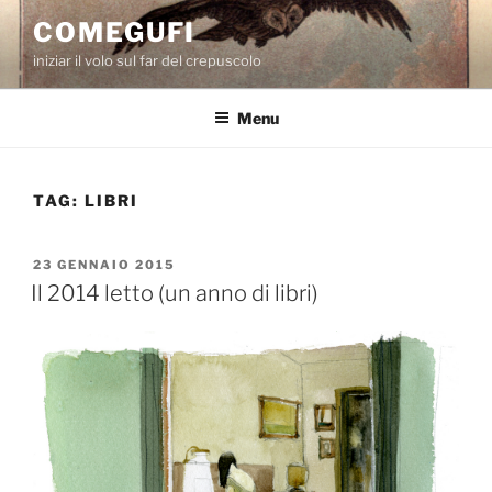
Salta
COMEGUFI
al
iniziar il volo sul far del crepuscolo
contenuto
Menu
TAG:
LIBRI
PUBBLICATO
23 GENNAIO 2015
IL
Il 2014 letto (un anno di libri)