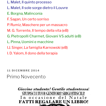
L. Malet, Il quinto processo
L. Malet, Il sole sorge dietro il Louvre
E. Borgna, Malinconia
F. Sagan, Un certo sorriso
P. Rumiz, Maschere per un massacro
M. G. Torrente, Il tempo della vita (eB)
G. Pietropolli Charmet, Giovani VS adulti (eB)
L. Pinna, Uomini e macchine
I.J. Singer, La famiglia Karnowski (eB)
I. D. Yalom, Il dono della terapia
PUBBLICATO
11 DICEMBRE 2014
IL
Primo Novecento