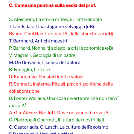
C. Come una puntina sulla sedia del prof.
S. Aleichem, La storia di Tewje il lattivendolo
J. Landsdale, Una stagione selvaggia (eB)
Byung-Chul Han, La societÃ della stanchezza (eB)
T. Bernhard, Antichi maestri
P. Barnard, Nonna, ti spiego la crisi economica (eB)
V. Magrelli, Geologia di un padre
M. De Giovanni, Il senso del dolore
B. Fenoglio, Lettere
D. Kahneman, Pensieri lenti e veloci
R. Sennett, Insieme. Rituali, piaceri, politiche della
collaborazione
D. Foster Wallace, Una cosa divertente che non farÃ²
mai piÃ¹
A. GimÃ©nez-Bartlett, Dove nessuno ti troverÃ
G. Pietropolli Charmet, Il futuro dei nostri figli
C. Castoriadis, C. Lasch, La cultura dell’egoismo