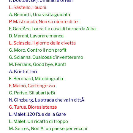
F. Dostoevskij, Umiliati e offesi
L. Rastello, I buoni
A. Bennett, Una visita guidata
P. Mastrocola, Non so niente di te
F. GarcÃ¬a Lorca, La casa di bernarda Alba
D. Marani, Lavorare manca
L. Sciascia, Il giorno della civetta
G. Moro, Contro il non profit
G. Scianna, Qualcosa c’inventeremo
M. Ferraris, Good bye, Kant!
A. Kristof, Ieri
E. Bernhard, Mitobiografia
F. Maino, Cartongesso
G. Parise, Sillabari (eB)
N. Ginzburg, La strada che va in cittÃ
G. Turus, Bioresistenze
L. Malet, 120 Rue de la Gare
L. Malet, Un ricatto di troppo
M. Serres, Non Ã¨ un paese per vecchi