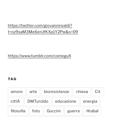
https://twitter.com/giovannirealdi?
t=oz9xaM3Me6enJfKXp1Y2Pw&s=09
https://www.tumblr.com/comegufi
TAG
amore
arte
bioresistenze
chiesa
Cit.
cittÃ
DMTuroldo
educazione
energia
filosofia
foto
Guccini
guerra
Hrabal