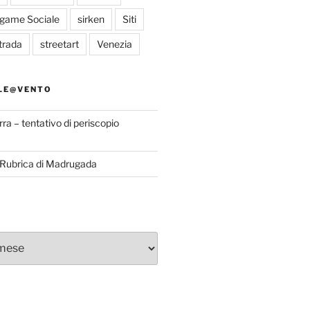
egame Sociale
sirken
Siti
trada
streetart
Venezia
LE@VENTO
rra – tentativo di periscopio
a Rubrica di Madrugada