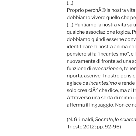
(…)
Proprio perchÃ© la nostra vita 
dobbiamo vivere quello che pe
(…) Puntiamo la nostra vita su u
qualche associazione logica. Pe
dobbiamo quindi esserne convin
identificare la nostra anima co
pensiero si fa “incantesimo”, e 
nuovamente di fronte ad una sce
funzione di
evocazione
e, tenen
riporta, ascrive il nostro pensi
agisce da
incantesimo
e rende
solo crea ciÃ² che dice, ma ci t
Attraverso una sorta di mimo in
afferma il linguaggio. Non ce n
(N. Grimaldi,
Socrate
,
lo sciam
Trieste 2012; pp. 92-96)