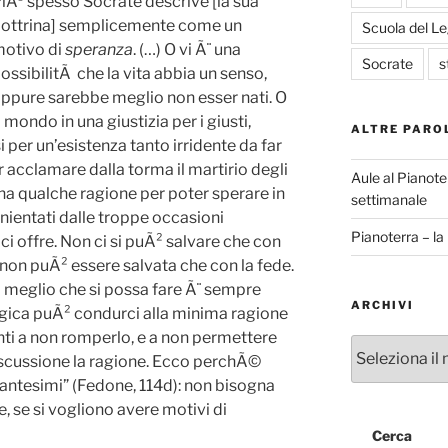
iÃ¹ spesso Socrate descrive [la sua
ottrina] semplicemente come un
Scuola del L
otivo di
speranza
. (…) O vi Ã¨ una
Socrate
s
ossibilitÃ che la vita abbia un senso,
ppure sarebbe meglio non esser nati. O
mondo in una giustizia per i giusti,
ALTRE PARO
 per un’esistenza tanto irridente da far
far acclamare dalla torma il martirio degli
Aule al Pianote
na qualche ragione per poter sperare in
settimanale
nientati dalle troppe occasioni
Pianoterra – l
i offre. Non ci si puÃ² salvare che con
non puÃ² essere salvata che con la fede.
il meglio che si possa fare Ã¨ sempre
ARCHIVI
 logica puÃ² condurci alla minima ragione
nti a non romperlo, e a non permettere
Archivi
discussione la ragione. Ecco perchÃ©
incantesimi” (Fedone, 114d): non bisogna
, se si vogliono avere motivi di
Cerca