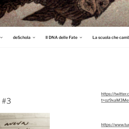
colo
deSchola
Il DNA delle Fate
La scuola che cambi
https://twitter
. #3
t=oz9xaM3Me
https://www.t