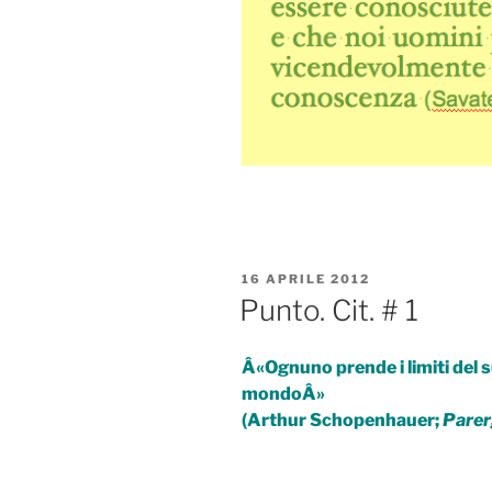
PUBBLICATO
16 APRILE 2012
IL
Punto. Cit. # 1
Â«Ognuno prende i limiti del s
mondoÂ»
(Arthur Schopenhauer;
Parer