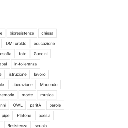
te
bioresistenze
chiesa
DMTuroldo
educazione
losofia
foto
Guccini
abal
in-tolleranza
e
istruzione
lavoro
le
Liberazione
Macondo
emoria
morte
musica
nni
OWL
paritÃ
parole
pipe
Platone
poesia
Resistenza
scuola