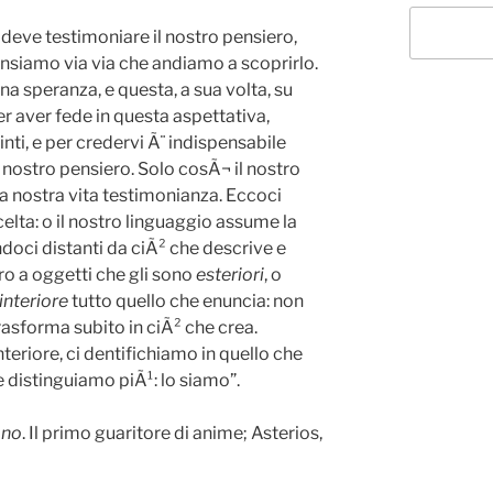
deve testimoniare il nostro pensiero,
nsiamo via via che andiamo a scoprirlo.
na speranza, e questa, a sua volta, su
r aver fede in questa aspettativa,
ti, e per credervi Ã¨ indispensabile
l nostro pensiero. Solo cosÃ¬ il nostro
la nostra vita testimonianza. Eccoci
lta: o il nostro linguaggio assume la
doci distanti da ciÃ² che descrive e
ero a oggetti che gli sono
esteriori
, o
interiore
tutto quello che enuncia: non
rasforma subito in ciÃ² che crea.
teriore, ci dentifichiamo in quello che
e distinguiamo piÃ¹: lo siamo”.
ano
. Il primo guaritore di anime; Asterios,