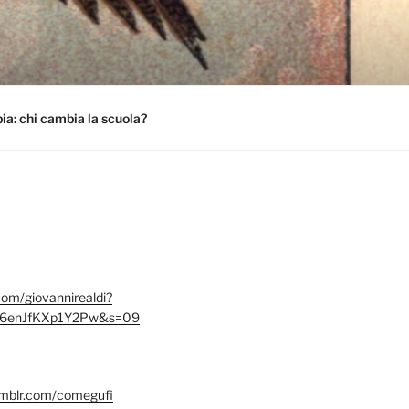
a: chi cambia la scuola?
.com/giovannirealdi?
6enJfKXp1Y2Pw&s=09
umblr.com/comegufi