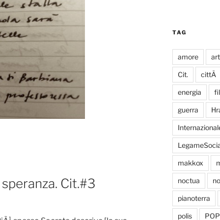
TAG
amore
ar
Cit.
cittÃ
energia
fi
guerra
Hr
Internazional
LegameSocia
makkox
m
 speranza. Cit.#3
noctua
no
pianoterra
polis
POP