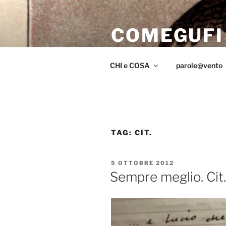
Salta
al
COMEGUFI
contenuto
iniziar il volo sul far del crepus
CHI e COSA
parole@vento
TAG:
CIT.
PUBBLICATO
5 OTTOBRE 2012
IL
Sempre meglio. Cit