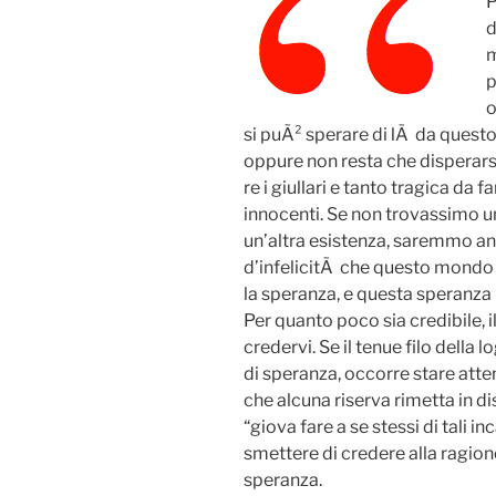
P
d
m
p
o
si puÃ² sperare di lÃ da questo 
oppure non resta che disperarsi
re i giullari e tanto tragica da 
innocenti. Se non trovassimo u
un’altra esistenza, saremmo an
d’infelicitÃ che questo mondo c
la speranza, e questa speranza 
Per quanto poco sia credibile, 
credervi. Se il tenue filo della
di speranza, occorre stare atte
che alcuna riserva rimetta in 
“giova fare a se stessi di tali 
smettere di credere alla ragione
speranza.