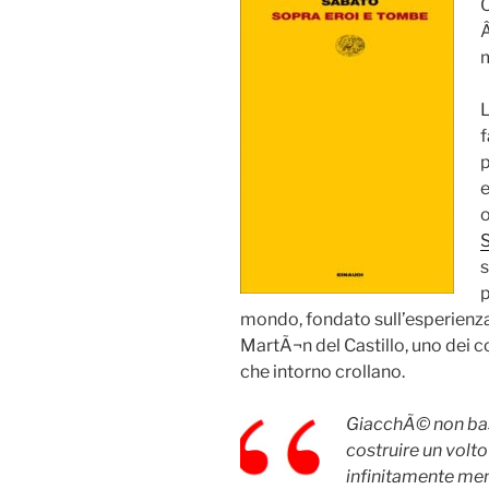
Â
L
f
p
e
o
s
p
mondo, fondato sull’esperienza
MartÃ¬n del Castillo, uno dei co
che intorno crollano.
GiacchÃ© non bast
costruire un volto
infinitamente meno