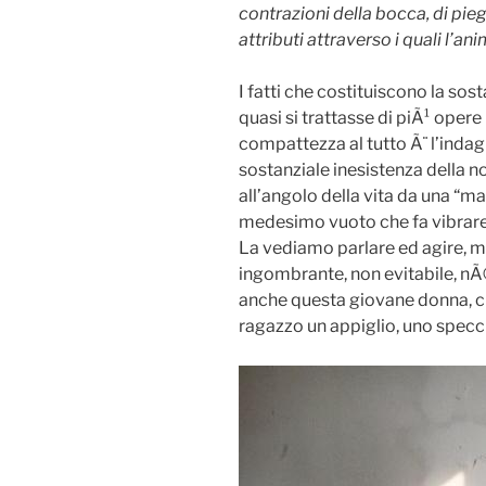
contrazioni della bocca, di piegh
attributi attraverso i quali l’an
I fatti che costituiscono la sos
quasi si trattasse di piÃ¹ oper
compattezza al tutto Ã¨ l’indag
sostanziale inesistenza della n
all’angolo della vita da una “m
medesimo vuoto che fa vibrare l
La vediamo parlare ed agire, m
ingombrante, non evitabile, nÃ©
anche questa giovane donna, che
ragazzo un appiglio, uno specc