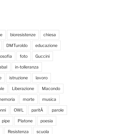
te
bioresistenze
chiesa
DMTuroldo
educazione
losofia
foto
Guccini
abal
in-tolleranza
e
istruzione
lavoro
le
Liberazione
Macondo
emoria
morte
musica
nni
OWL
paritÃ
parole
pipe
Platone
poesia
Resistenza
scuola