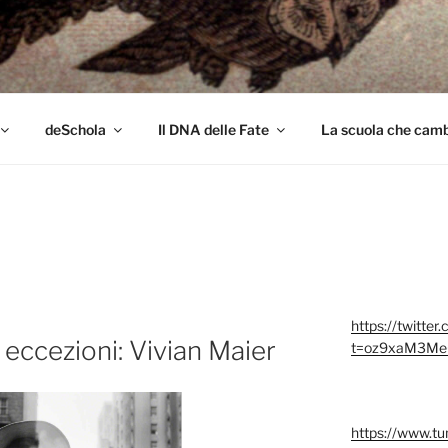
colo
deSchola
Il DNA delle Fate
La scuola che cambi
https://twitter
eccezioni: Vivian Maier
t=oz9xaM3Me
https://www.t