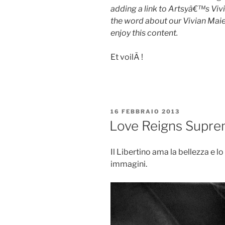
adding a link to Artsyâ€™s Viv
the word about our Vivian Maier
enjoy this content.
Et voilÃ !
PUBBLICATO
16 FEBBRAIO 2013
IL
Love Reigns Supr
Il Libertino ama la bellezza e 
immagini.