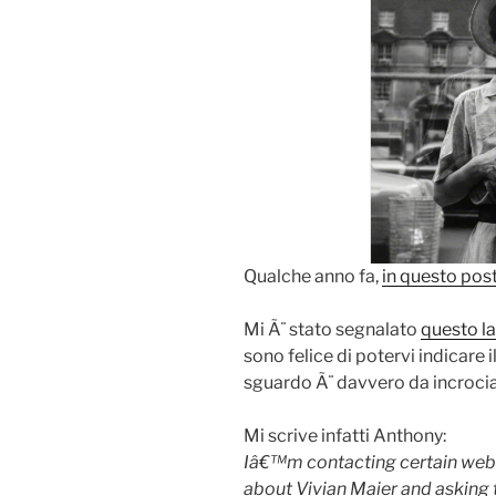
Qualche anno fa,
in questo pos
Mi Ã¨ stato segnalato
questo la
sono felice di potervi indicare il
sguardo Ã¨ davvero da incrocia
Mi scrive infatti Anthony:
Iâ€™m contacting certain webs
about Vivian Maier and asking 