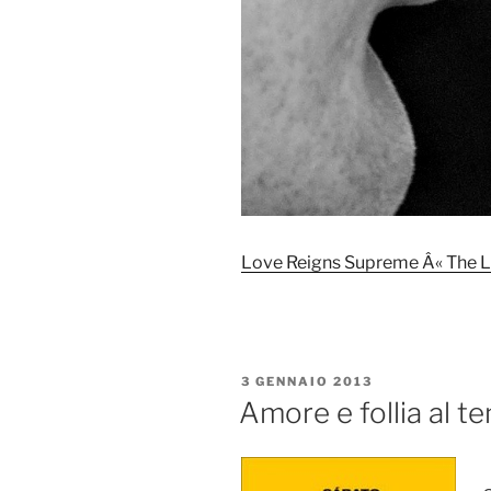
Love Reigns Supreme Â« The L
PUBBLICATO
3 GENNAIO 2013
IL
Amore e follia al 