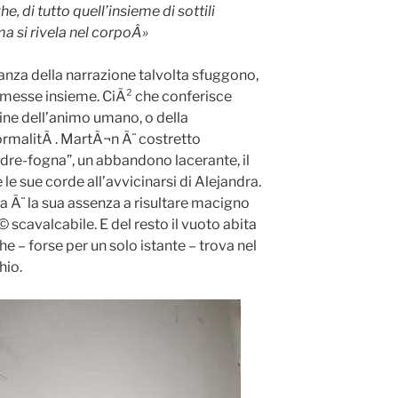
e, di tutto quell’insieme di sottili
ima si rivela nel corpoÂ»
tanza della narrazione talvolta sfuggono,
e messe insieme. CiÃ² che conferisce
ine dell’animo umano, o della
ormalitÃ . MartÃ¬n Ã¨ costretto
adre-fogna”, un abbandono lacerante, il
e sue corde all’avvicinarsi di Alejandra.
a Ã¨ la sua assenza a risultare macigno
 scavalcabile. E del resto il vuoto abita
 – forse per un solo istante – trova nel
hio.