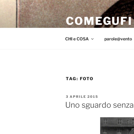
Salta
al
COMEGUFI
contenuto
iniziar il volo sul far del crepus
CHI e COSA
parole@vento
TAG:
FOTO
PUBBLICATO
3 APRILE 2015
IL
Uno sguardo senza 