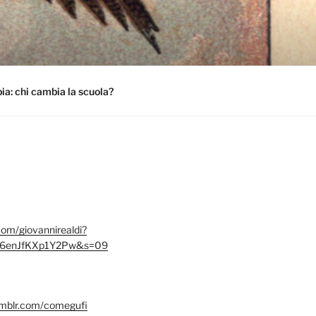
a: chi cambia la scuola?
.com/giovannirealdi?
6enJfKXp1Y2Pw&s=09
umblr.com/comegufi