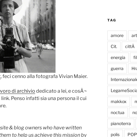
TAG
amore
ar
Cit.
cittÃ
energia
fi
guerra
Hr
t
, feci cenno alla fotografa Vivian Maier.
Internazional
LegameSocia
voro di archivio
dedicato a lei, e cosÃ¬
 link. Penso infatti sia una persona il cui
makkox
m
re.
noctua
no
pianoterra
ite & blog owners who have written
polis
POP
them to help us achieve this mission by