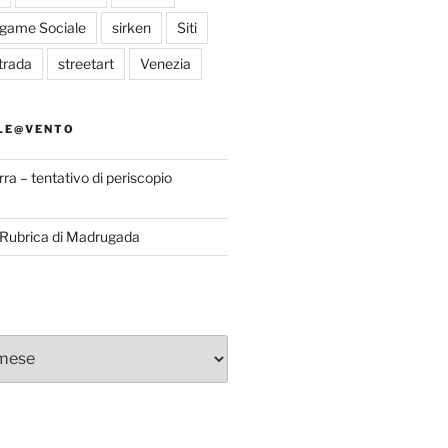
egame Sociale
sirken
Siti
trada
streetart
Venezia
LE@VENTO
rra – tentativo di periscopio
a Rubrica di Madrugada