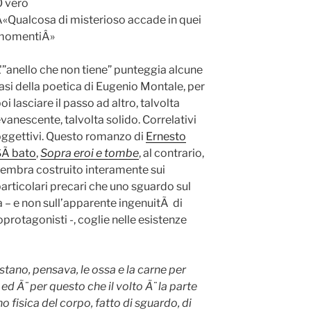
O vero
«Qualcosa di misterioso accade in quei
momentiÂ»
'”anello che non tiene” punteggia alcune
asi della poetica di Eugenio Montale, per
oi lasciare il passo ad altro, talvolta
vanescente, talvolta solido. Correlativi
ggettivi. Questo romanzo di
Ernesto
SÃ bato
,
Sopra eroi e tombe
, al contrario,
embra costruito interamente sui
articolari precari che uno sguardo sul
 – e non sull’apparente ingenuitÃ di
protagonisti -, coglie nelle esistenze
ano, pensava, le ossa e la carne per
 ed Ã¨ per questo che il volto Ã¨ la parte
 fisica del corpo, fatto di sguardo, di