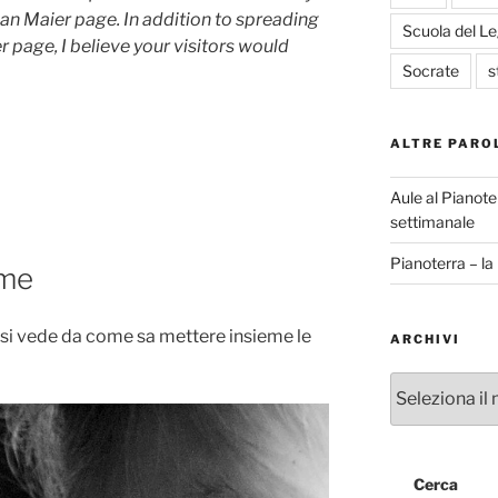
ian Maier page. In addition to spreading
Scuola del L
 page, I believe your visitors would
Socrate
s
ALTRE PARO
Aule al Pianote
settimanale
Pianoterra – l
eme
lo si vede da come sa mettere insieme le
ARCHIVI
Archivi
Cerca