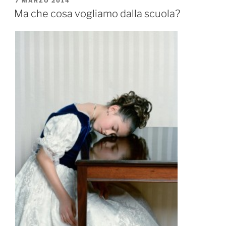
PUBBLICATO
7 MARZO 2014
IL
Ma che cosa vogliamo dalla scuola?