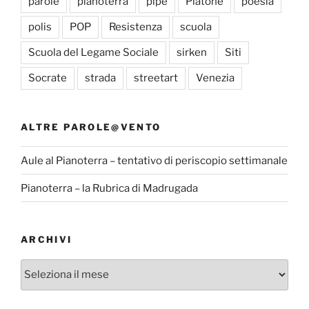
parole
pianoterra
pipe
Platone
poesia
polis
POP
Resistenza
scuola
Scuola del Legame Sociale
sirken
Siti
Socrate
strada
streetart
Venezia
ALTRE PAROLE@VENTO
Aule al Pianoterra – tentativo di periscopio settimanale
Pianoterra – la Rubrica di Madrugada
ARCHIVI
Archivi