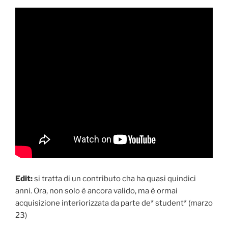
Edit:
si tratta di un contributo cha ha quasi quindici
anni. Ora, non solo è ancora valido, ma è ormai
acquisizione interiorizzata da parte de* student* (marzo
23)