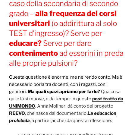
caso della secondaria di secondo
grado –
alla frequenza dei corsi
universitari
(o addirittura al solo
TEST d’ingresso)? Serve per
educare?
Serve per dare
contenimento
ad esserini in preda
alle proprie pulsioni?
Questa questione è enorme, me ne rendo conto. Ma è
necessario porla tra docenti, con i ragazzi, con i
genitori.
Ma quali spazi apriamo per farlo?
Qualcosa
qui e là si muove, e da tempo: in questo
post tratto da
UNIMONDO
, Anna Molinari dà conto del progetto
REEVO
, che nasce dal documentario
La educacìon
prohibida
, a partire (anche) da questa riflessione:
La scuola segue ancora un paradigma troppo