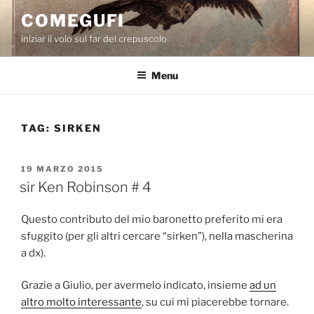
Salta
COMEGUFI
al
iniziar il volo sul far del crepuscolo
contenuto
Menu
TAG:
SIRKEN
PUBBLICATO
19 MARZO 2015
IL
sir Ken Robinson # 4
Questo contributo del mio baronetto preferito mi era
sfuggito (per gli altri cercare “sirken”), nella mascherina
a dx).
Grazie a Giulio, per avermelo indicato, insieme
ad un
altro molto interessante
, su cui mi piacerebbe tornare.