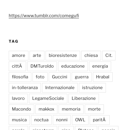
https://www.tumblr.com/comegufi
TAG
amore
arte
bioresistenze
chiesa
Cit.
cittÃ
DMTuroldo
educazione
energia
filosofia
foto
Guccini
guerra
Hrabal
in-tolleranza
Internazionale
istruzione
lavoro
LegameSociale
Liberazione
Macondo
makkox
memoria
morte
musica
noctua
nonni
OWL
paritÃ