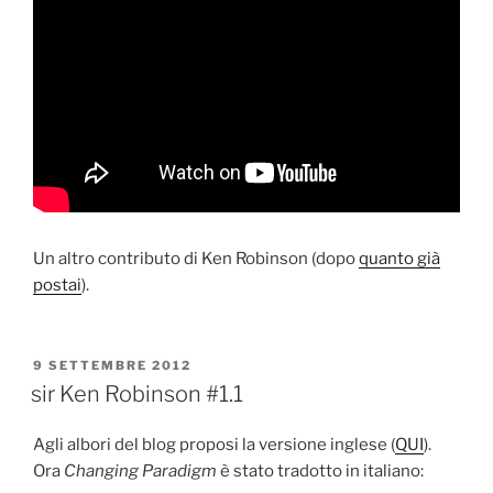
Un altro contributo di Ken Robinson (dopo
quanto già
postai
).
PUBBLICATO
9 SETTEMBRE 2012
IL
sir Ken Robinson #1.1
Agli albori del blog proposi la versione inglese (
QUI
).
Ora
Changing Paradigm
è stato tradotto in italiano: