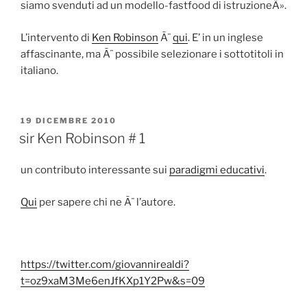
siamo svenduti ad un modello-fastfood di istruzioneÂ».
L’intervento di
Ken Robinson
Ã¨
qui
. E’ in un inglese
affascinante, ma Ã¨ possibile selezionare i sottotitoli in
italiano.
PUBBLICATO
19 DICEMBRE 2010
IL
sir Ken Robinson # 1
un contributo interessante sui
paradigmi educativi
.
Qui
per sapere chi ne Ã¨ l’autore.
https://twitter.com/giovannirealdi?
t=oz9xaM3Me6enJfKXp1Y2Pw&s=09