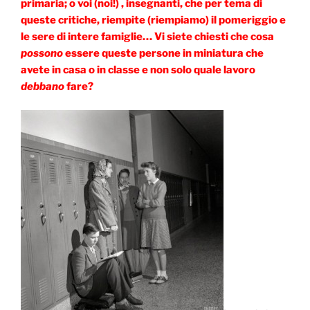
primaria; o voi (noi!) , insegnanti, che per tema di
queste critiche, riempite (riempiamo) il pomeriggio e
le sere di intere famiglie… Vi siete chiesti che cosa
possono
essere queste persone in miniatura che
avete in casa o in classe e non solo quale lavoro
debbano
fare?