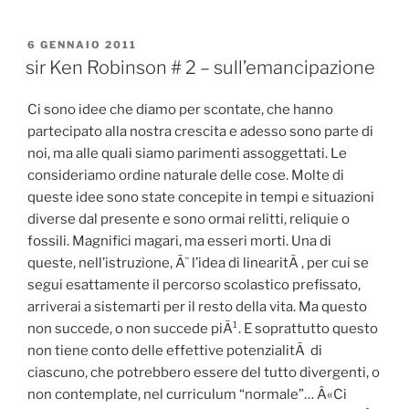
PUBBLICATO
6 GENNAIO 2011
IL
sir Ken Robinson # 2 – sull’emancipazione
Ci sono idee che diamo per scontate, che hanno
partecipato alla nostra crescita e adesso sono parte di
noi, ma alle quali siamo parimenti assoggettati. Le
consideriamo ordine naturale delle cose. Molte di
queste idee sono state concepite in tempi e situazioni
diverse dal presente e sono ormai relitti, reliquie o
fossili. Magnifici magari, ma esseri morti. Una di
queste, nell’istruzione, Ã¨ l’idea di linearitÃ , per cui se
segui esattamente il percorso scolastico prefissato,
arriverai a sistemarti per il resto della vita. Ma questo
non succede, o non succede piÃ¹. E soprattutto questo
non tiene conto delle effettive potenzialitÃ di
ciascuno, che potrebbero essere del tutto divergenti, o
non contemplate, nel curriculum “normale”… Â«Ci