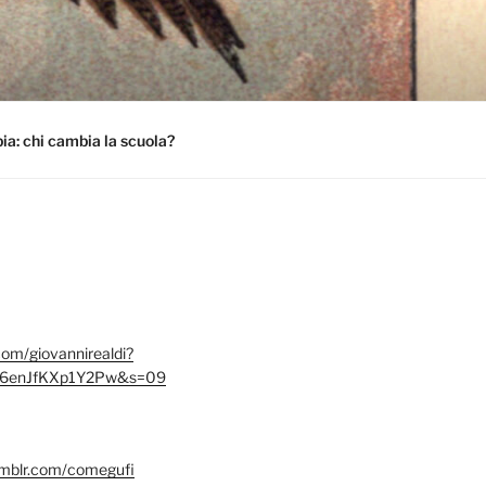
a: chi cambia la scuola?
.com/giovannirealdi?
6enJfKXp1Y2Pw&s=09
umblr.com/comegufi