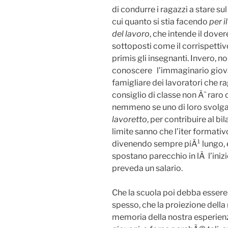
di condurre i ragazzi a stare sul
cui quanto si stia facendo
per i
del lavoro
, che intende il dove
sottoposti come il corrispettiv
primis gli insegnanti. Invero,
conoscere l’immaginario giovan
famigliare dei lavoratori che r
consiglio di classe non Ã¨ raro
nemmeno se uno di loro svolga 
lavoretto
, per contribuire al bil
limite sanno che l’iter formati
divenendo sempre piÃ¹ lungo, e 
spostano parecchio in lÃ l’iniz
preveda un salario.
Che la scuola poi debba esser
spesso, che la proiezione della 
memoria della nostra esperienz