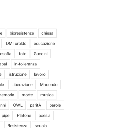
te
bioresistenze
chiesa
DMTuroldo
educazione
losofia
foto
Guccini
abal
in-tolleranza
e
istruzione
lavoro
le
Liberazione
Macondo
emoria
morte
musica
nni
OWL
paritÃ
parole
pipe
Platone
poesia
Resistenza
scuola