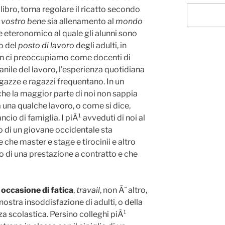
 libro, torna regolare il ricatto secondo
l vostro bene
sia allenamento al
mondo
re eteronomico al quale gli alunni sono
o del
posto di lavoro
degli adulti, in
 non ci preoccupiamo come docenti di
ile del lavoro, l’esperienza quotidiana
agazze e ragazzi frequentano. In un
 che la maggior parte di noi non sappia
una qualche lavoro, o come si dice,
ancio di famiglia. I piÃ¹ avveduti di noi al
vo di un giovane occidentale sta
che master e stage e tirocinii e altro
io di una prestazione a contratto e che
e
occasione di fatica
,
travail
, non Ã¨ altro,
nostra insoddisfazione di adulti, o della
a scolastica. Persino colleghi piÃ¹