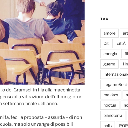
TAG
amore
ar
Cit.
cittÃ
energia
fi
guerra
Hr
Internazional
LegameSocia
 o del Gramsci, in fila alla macchinetta
makkox
m
 penso alla vibrazione dell’ultimo giorno
la settimana finale dell’anno.
noctua
no
pianoterra
i fa, feci la proposta – assurda – di non
scuola, ma solo un
range
di possibili
polis
POP