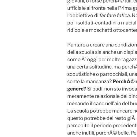
giovani, o forse perchÃ© tali, en
ufficiale al fronte nella Prima 
l’obbiettivo di
far fare fatica
. N
poi i soldati-contadini a maciull
ridicole e moschetti ottocente
Puntare a creare una condizione
della scuola sia anche un dispia
come Ã¨ oggi per molte ragazze
una certa solitudine, ma perch
scoutistiche o parrocchiali, un
sente la mancanza?
PerchÃ© n
genere?
Si badi, non sto invo
meramente relazionale del bin
menando il cane nell’aia del bu
La scuola potrebbe mancare non
questo potrebbe del resto giÃ
percepito il periodo precedente
anche inutili, purchÃ© belle. Pe