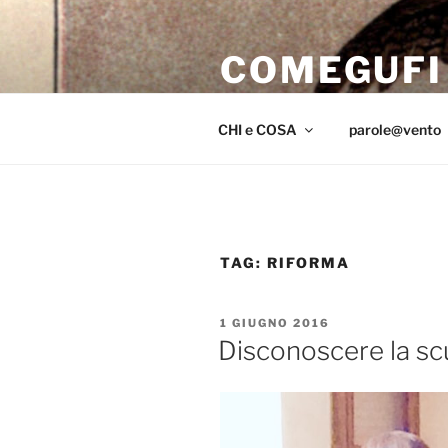
Salta
al
COMEGUFI
contenuto
iniziar il volo sul far del crepus
CHI e COSA
parole@vento
TAG:
RIFORMA
PUBBLICATO
1 GIUGNO 2016
IL
Disconoscere la sc