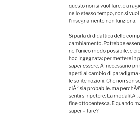
questo non si vuol fare, e a rag
nello stesso tempo, non si vuo
l’insegnamento non funziona.
Si parla di didattica delle com
cambiamento. Potrebbe essere 
nell’unico modo possibile, e cio
hoc ingegnata: per mettere in p
saper essere
, Ã¨ necessario p
aperti al cambio di paradigma
le solite nozioni. Che non son 
ciÃ² sia probabile, ma perchÃ© s
sentirsi ripetere. La modalitÃ ,
fine ottocentesca. E quando ma
saper – fare?