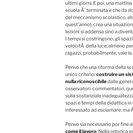
ultimi giorni. E poi, una mattin
scuola Ã¨ terminata e che da do
del meccanismo scolastico, ab
quest’anno), crea una situazion
lezioni si addensa sino a divent
I tempi si costringono, gli spa
velocitÃ della luce, almeno per c
ragazzi, probabilmente, vale l
Penso che una riforma della sc
unico criterio:
costruire un sis
nulla riconoscibile
dalle genera
osservatori-commentatori, quel
sulla sostanziale inadeguatezza
spazi e tempi della didattica 
interessato ad esclamare: ma Ã
Penso sia necessario por fine a
come il lavoro
. Nella retorica 