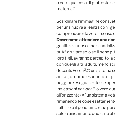
o vero qualcosa di piuttosto ser
materna?
Scardinare l’immagine consueta 
per una nuova alleanza con i ge
comprendere da zero il senso d
Dovremmo attendere una d
gentile e curioso, ma scandaliz
puÃ² arrivare solo se il bene p
loro figli, avranno percepito la p
con quegli altri adulti, meno ac
docenti. PerchÃ© un sistema se
ai licei, di cui ho esperienza – p
peggiore esegua le stesse oper
indicazioni nazionali
, o vero q
all’orizzonte) Ã¨ un sistema vo
rimanendo le cose esattamente
l’ultimo o il penultimo (che poi
solo e unicamente dedicato al