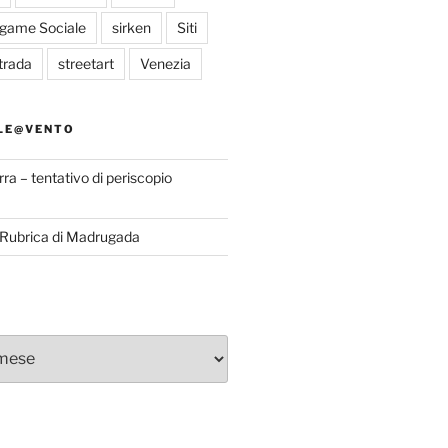
egame Sociale
sirken
Siti
trada
streetart
Venezia
LE@VENTO
rra – tentativo di periscopio
a Rubrica di Madrugada