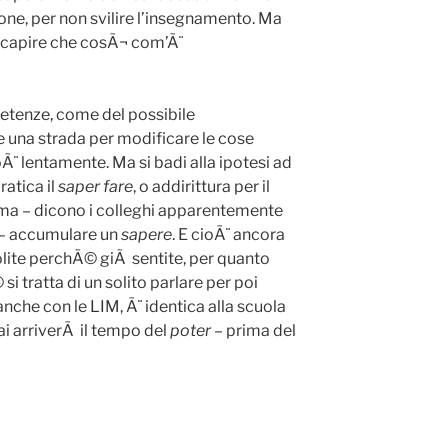
ione, per non svilire l’insegnamento. Ma
l capire che cosÃ¬ com’Ã¨
petenze, come del possibile
una strada per modificare le cose
Ã¨ lentamente. Ma si badi alla ipotesi ad
ratica il
saper fare
, o addirittura per il
rima – dicono i colleghi apparentemente
 – accumulare un
sapere
. E cioÃ¨ ancora
solite perchÃ© giÃ sentite, per quanto
i tratta di un solito parlare per poi
 anche con le LIM, Ã¨ identica alla scuola
i arriverÃ il tempo del
poter
– prima del