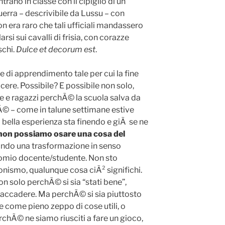
trano in classe con il cipiglio di un
guerra – descrivibile da Lussu – con
on era raro che tali ufficiali mandassero
arsi sui cavalli di frisia, con corazze
schi.
Dulce et decorum est
.
 di apprendimento tale per cui la fine
cere. Possibile? E possibile non solo,
 e ragazzi perchÃ© la scuola salva da
Ã© – come in talune settimane estive
a bella esperienza sta finendo e giÃ se ne
on possiamo osare una cosa del
cando una trasformazione in senso
omio docente/studente. Non sto
onismo, qualunque cosa ciÃ² significhi.
 solo perchÃ© si sia “stati bene”,
 accadere. Ma perchÃ© si sia piuttosto
 come pieno zeppo di cose utili, o
rchÃ© ne siamo riusciti a fare un gioco,