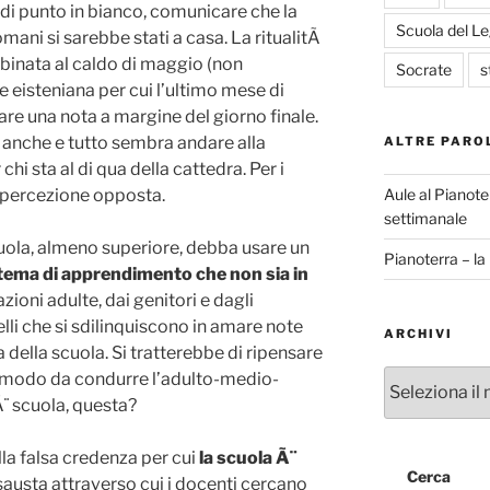
a di punto in bianco, comunicare che la
Scuola del L
mani si sarebbe stati a casa. La ritualitÃ
binata al caldo di maggio (non
Socrate
s
e eisteniana per cui l’ultimo mese di
are una nota a margine del giorno finale.
zi anche e tutto sembra andare alla
ALTRE PARO
hi sta al di qua della cattedra. Per i
Aule al Pianote
a percezione opposta.
settimanale
uola, almeno superiore, debba usare un
Pianoterra – l
tema di
apprendimento che non sia in
zioni adulte, dai genitori e dagli
li che si sdilinquiscono in amare note
ARCHIVI
 della scuola. Si tratterebbe di ripensare
Archivi
in modo da condurre l’adulto-medio-
¨ scuola, questa?
lla falsa credenza per cui
la scuola Ã¨
Cerca
esausta attraverso cui i docenti cercano