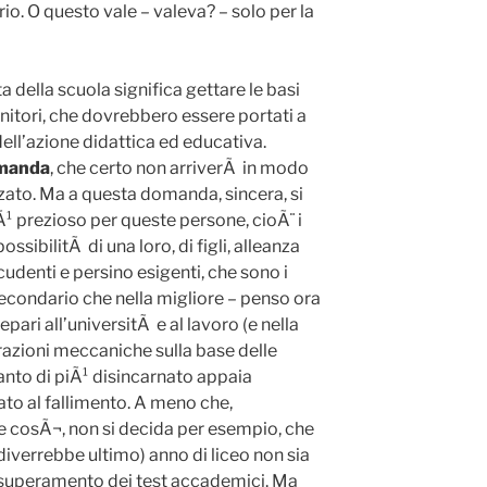
io. O questo vale – valeva? – solo per la
della scuola significa gettare le basi
nitori, che dovrebbero essere portati a
ell’azione didattica ed educativa.
omanda
, che certo non arriverÃ in modo
zato. Ma a questa domanda, sincera, si
iÃ¹ prezioso per queste persone, cioÃ¨ i
ossibilitÃ di una loro, di figli, alleanza
cudenti e persino esigenti, che sono i
condario che nella migliore – penso ora
repari all’universitÃ e al lavoro (e nella
azioni meccaniche sulla base delle
uanto di piÃ¹ disincarnato appaia
tato al fallimento. A meno che,
 cosÃ¬, non si decida per esempio, che
 diverrebbe ultimo) anno di liceo non sia
 superamento dei test accademici. Ma