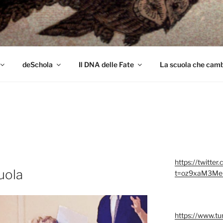
colo
deSchola
Il DNA delle Fate
La scuola che cambi
https://twitter
uola
t=oz9xaM3Me
https://www.t