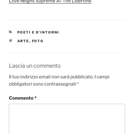
Love Reigns Supreme Â« The Libertine
.
CATEGORIE
POETI E D'INTORNI
TAG
ARTE
,
FOTO
Lascia un commento
Il tuo indirizzo email non sarà pubblicato.
I campi
obbligatori sono contrassegnati
*
Commento
*