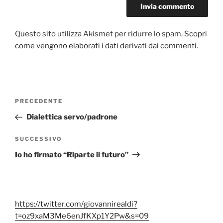
Questo sito utilizza Akismet per ridurre lo spam.
Scopri
come vengono elaborati i dati derivati dai commenti
.
Navigazione
Articolo
PRECEDENTE
articoli
precedente:
Dialettica servo/padrone
Articolo
SUCCESSIVO
successivo
Io ho firmato “Riparte il futuro”
https://twitter.com/giovannirealdi?
t=oz9xaM3Me6enJfKXp1Y2Pw&s=09