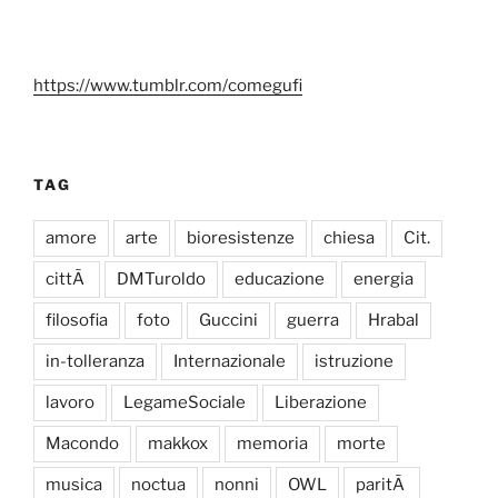
https://www.tumblr.com/comegufi
TAG
amore
arte
bioresistenze
chiesa
Cit.
cittÃ
DMTuroldo
educazione
energia
filosofia
foto
Guccini
guerra
Hrabal
in-tolleranza
Internazionale
istruzione
lavoro
LegameSociale
Liberazione
Macondo
makkox
memoria
morte
musica
noctua
nonni
OWL
paritÃ