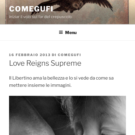
Salta
COMEGUFI
al
iniziar il volo sul far del crepuscolo
contenuto
Menu
PUBBLICATO
16 FEBBRAIO 2013
DI
COMEGUFI
IL
Love Reigns Supreme
Il Libertino ama la bellezza e lo si vede da come sa
mettere insieme le immagini.