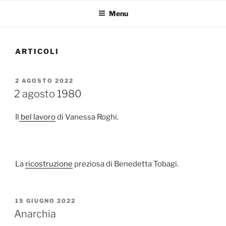
Menu
ARTICOLI
PUBBLICATO
2 AGOSTO 2022
IL
2 agosto 1980
Il
bel lavoro
di Vanessa Roghi.
La
ricostruzione
preziosa di Benedetta Tobagi.
PUBBLICATO
15 GIUGNO 2022
IL
Anarchia