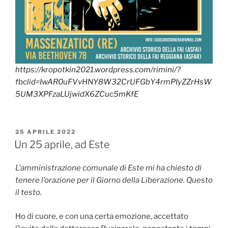
https://kropotkin2021.wordpress.com/rimini/?
fbclid=IwAR0uFVvHNY8W32CrUFGbY4rmPIyZZrHsW
5UM3XPFzaLUjwidX6ZCuc5mKfE
PUBBLICATO
25 APRILE 2022
IL
Un 25 aprile, ad Este
L’amministrazione comunale di Este mi ha chiesto di
tenere l’orazione per il Giorno della Liberazione. Questo
il testo.
Ho di cuore, e con una certa emozione, accettato