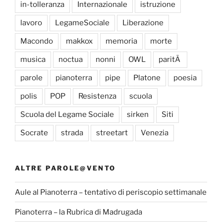
in-tolleranza
Internazionale
istruzione
lavoro
LegameSociale
Liberazione
Macondo
makkox
memoria
morte
musica
noctua
nonni
OWL
paritÃ
parole
pianoterra
pipe
Platone
poesia
polis
POP
Resistenza
scuola
Scuola del Legame Sociale
sirken
Siti
Socrate
strada
streetart
Venezia
ALTRE PAROLE@VENTO
Aule al Pianoterra – tentativo di periscopio settimanale
Pianoterra – la Rubrica di Madrugada