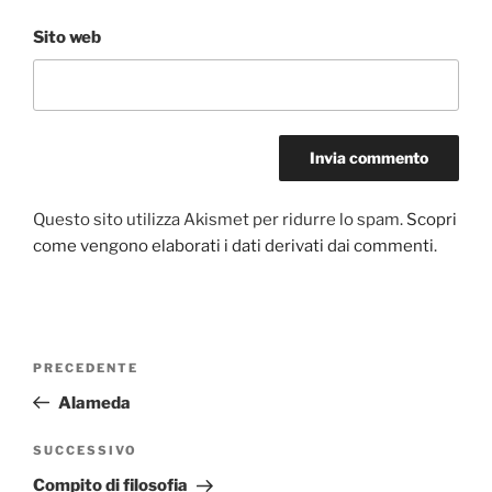
Sito web
Questo sito utilizza Akismet per ridurre lo spam.
Scopri
come vengono elaborati i dati derivati dai commenti
.
Navigazione
Articolo
PRECEDENTE
articoli
precedente:
Alameda
Articolo
SUCCESSIVO
successivo
Compito di filosofia