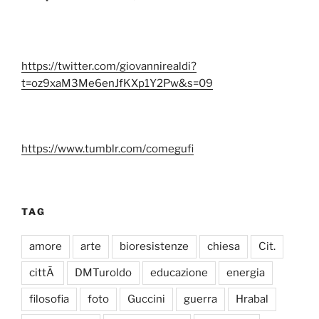
https://twitter.com/giovannirealdi?
t=oz9xaM3Me6enJfKXp1Y2Pw&s=09
https://www.tumblr.com/comegufi
TAG
amore
arte
bioresistenze
chiesa
Cit.
cittÃ
DMTuroldo
educazione
energia
filosofia
foto
Guccini
guerra
Hrabal