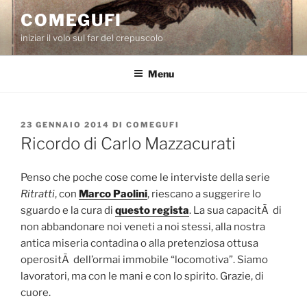
Salta
COMEGUFI
al
iniziar il volo sul far del crepuscolo
contenuto
Menu
PUBBLICATO
23 GENNAIO 2014
DI
COMEGUFI
IL
Ricordo di Carlo Mazzacurati
Penso che poche cose come le interviste della serie
Ritratti
, con
Marco Paolini
, riescano a suggerire lo
sguardo e la cura di
questo regista
. La sua capacitÃ di
non abbandonare noi veneti a noi stessi, alla nostra
antica miseria contadina o alla pretenziosa ottusa
operositÃ dell’ormai immobile “locomotiva”. Siamo
lavoratori, ma con le mani e con lo spirito. Grazie, di
cuore.