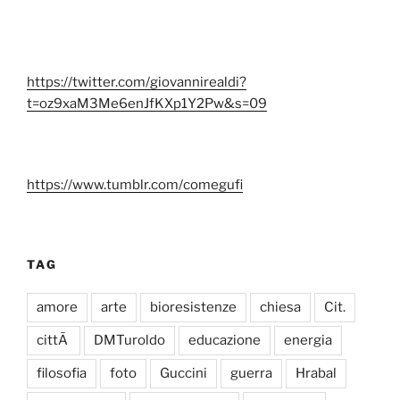
https://twitter.com/giovannirealdi?
t=oz9xaM3Me6enJfKXp1Y2Pw&s=09
https://www.tumblr.com/comegufi
TAG
amore
arte
bioresistenze
chiesa
Cit.
cittÃ
DMTuroldo
educazione
energia
filosofia
foto
Guccini
guerra
Hrabal