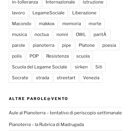
in-tolleranza
Internazionale
istruzione
lavoro
LegameSociale
Liberazione
Macondo
makkox
memoria
morte
musica
noctua
nonni
OWL
paritÃ
parole
pianoterra
pipe
Platone
poesia
polis
POP
Resistenza
scuola
Scuola del Legame Sociale
sirken
Siti
Socrate
strada
streetart
Venezia
ALTRE PAROLE@VENTO
Aule al Pianoterra – tentativo di periscopio settimanale
Pianoterra – la Rubrica di Madrugada