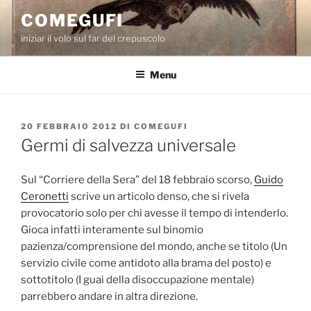
Salta
COMEGUFI
al
iniziar il volo sul far del crepuscolo
contenuto
Menu
PUBBLICATO
20 FEBBRAIO 2012
DI
COMEGUFI
IL
Germi di salvezza universale
Sul “Corriere della Sera” del 18 febbraio scorso,
Guido
Ceronetti
scrive un articolo denso, che si rivela
provocatorio solo per chi avesse il tempo di intenderlo.
Gioca infatti interamente sul binomio
pazienza/comprensione del mondo, anche se titolo (Un
servizio civile come antidoto alla brama del posto) e
sottotitolo (I guai della disoccupazione mentale)
parrebbero andare in altra direzione.