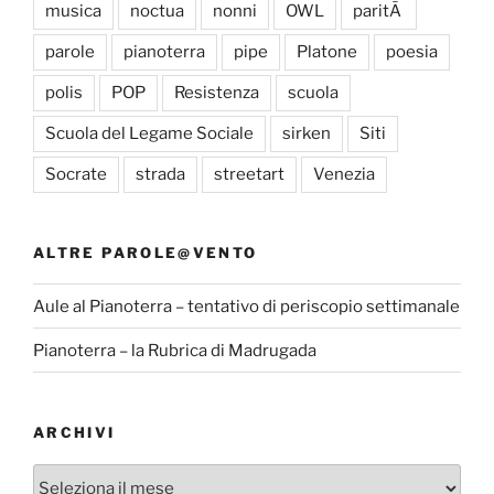
musica
noctua
nonni
OWL
paritÃ
parole
pianoterra
pipe
Platone
poesia
polis
POP
Resistenza
scuola
Scuola del Legame Sociale
sirken
Siti
Socrate
strada
streetart
Venezia
ALTRE PAROLE@VENTO
Aule al Pianoterra – tentativo di periscopio settimanale
Pianoterra – la Rubrica di Madrugada
ARCHIVI
Archivi