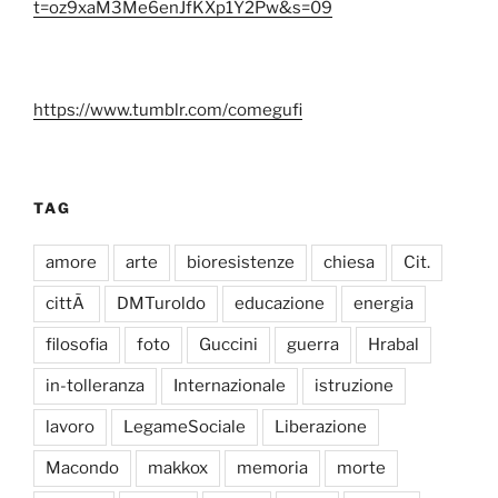
t=oz9xaM3Me6enJfKXp1Y2Pw&s=09
https://www.tumblr.com/comegufi
TAG
amore
arte
bioresistenze
chiesa
Cit.
cittÃ
DMTuroldo
educazione
energia
filosofia
foto
Guccini
guerra
Hrabal
in-tolleranza
Internazionale
istruzione
lavoro
LegameSociale
Liberazione
Macondo
makkox
memoria
morte