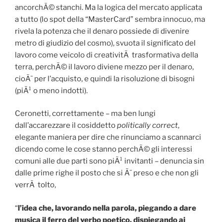
ancorchÃ© stanchi. Ma la logica del mercato applicata
a tutto (lo spot della “MasterCard” sembra innocuo, ma
rivela la potenza che il denaro possiede di divenire
metro di giudizio del cosmo), svuota il significato del
lavoro come veicolo di creativitÃ trasformativa della
terra, perchÃ© il lavoro diviene mezzo per il denaro,
cioÃ¨ per l’acquisto, e quindi la risoluzione di bisogni
(piÃ¹ o meno indotti).
Ceronetti, correttamente – ma ben lungi
dall’accarezzare il cosiddetto
politically correct
,
elegante maniera per dire che rinunciamo a scannarci
dicendo come le cose stanno perchÃ© gli interessi
comuni alle due parti sono piÃ¹ invitanti – denuncia sin
dalle prime righe il posto che si Ã¨ preso e che non gli
verrÃ tolto,
“
l’idea che, lavorando nella parola, piegando a dare
musica il ferro del verbo poetico, dispiegando ai