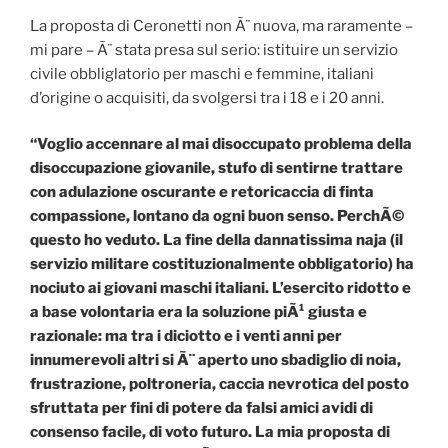
La proposta di Ceronetti non Ã¨ nuova, ma raramente –
mi pare – Ã¨ stata presa sul serio: istituire un servizio
civile obbliglatorio per maschi e femmine, italiani
d’origine o acquisiti, da svolgersi tra i 18 e i 20 anni.
“Voglio accennare al mai disoccupato problema della
disoccupazione giovanile, stufo di sentirne trattare
con adulazione oscurante e retoricaccia di finta
compassione, lontano da ogni buon senso. PerchÃ©
questo ho veduto. La fine della dannatissima naja (il
servizio militare costituzionalmente obbligatorio) ha
nociuto ai giovani maschi italiani. L’esercito ridotto e
a base volontaria era la soluzione piÃ¹ giusta e
razionale: ma tra i diciotto e i venti anni per
innumerevoli altri si Ã¨ aperto uno sbadiglio di noia,
frustrazione, poltroneria, caccia nevrotica del posto
sfruttata per fini di potere da falsi amici avidi di
consenso facile, di voto futuro. La mia proposta di