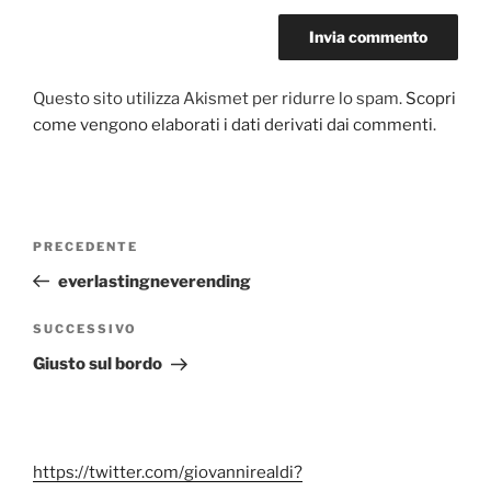
Questo sito utilizza Akismet per ridurre lo spam.
Scopri
come vengono elaborati i dati derivati dai commenti
.
Navigazione
Articolo
PRECEDENTE
articoli
precedente:
everlastingneverending
Articolo
SUCCESSIVO
successivo
Giusto sul bordo
https://twitter.com/giovannirealdi?