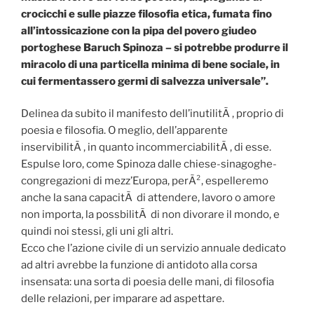
crocicchi e sulle piazze filosofia etica, fumata fino
all’intossicazione con la pipa del povero giudeo
portoghese Baruch Spinoza – si potrebbe produrre il
miracolo di una particella minima di bene sociale, in
cui fermentassero germi di salvezza universale”.
Delinea da subito il manifesto dell’inutilitÃ , proprio di
poesia e filosofia. O meglio, dell’apparente
inservibilitÃ , in quanto incommerciabilitÃ , di esse.
Espulse loro, come Spinoza dalle chiese-sinagoghe-
congregazioni di mezz’Europa, perÃ², espelleremo
anche la sana capacitÃ di attendere, lavoro o amore
non importa, la possbilitÃ di non divorare il mondo, e
quindi noi stessi, gli uni gli altri.
Ecco che l’azione civile di un servizio annuale dedicato
ad altri avrebbe la funzione di antidoto alla corsa
insensata: una sorta di poesia delle mani, di filosofia
delle relazioni, per imparare ad aspettare.