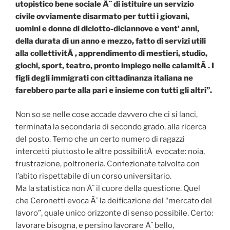
utopistico bene sociale Ã¨ di istituire un servizio
civile ovviamente disarmato per tutti i giovani,
uomini e donne di diciotto-diciannove e vent’ anni,
della durata di un anno e mezzo, fatto di servizi utili
alla collettivitÃ , apprendimento di mestieri, studio,
giochi, sport, teatro, pronto impiego nelle calamitÃ . I
figli degli immigrati con cittadinanza italiana ne
farebbero parte alla pari e insieme con tutti gli altri”.
Non so se nelle cose accade davvero che ci si lanci,
terminata la secondaria di secondo grado, alla ricerca
del posto. Temo che un certo numero di ragazzi
intercetti piuttosto le altre possibilitÃ evocate: noia,
frustrazione, poltroneria. Confezionate talvolta con
l’abito rispettabile di un corso universitario.
Ma la statistica non Ã¨ il cuore della questione. Quel
che Ceronetti evoca Ã¨ la deificazione del “mercato del
lavoro”, quale unico orizzonte di senso possibile. Certo:
lavorare bisogna, e persino lavorare Ã¨ bello,