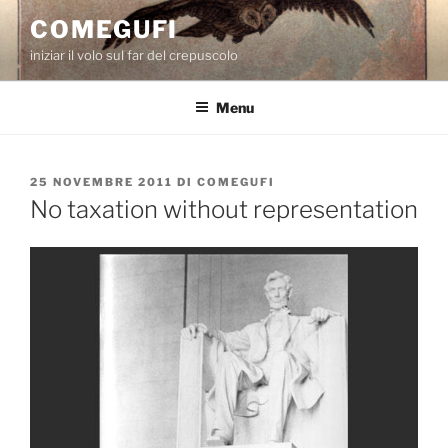
Salta
COMEGUFI
al
iniziar il volo sul far del crepuscolo
contenuto
Menu
PUBBLICATO
25 NOVEMBRE 2011
DI
COMEGUFI
IL
No taxation without representation