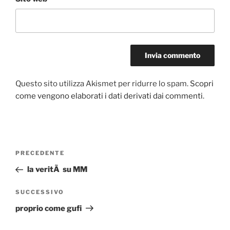
Questo sito utilizza Akismet per ridurre lo spam.
Scopri
come vengono elaborati i dati derivati dai commenti
.
Navigazione
Articolo
PRECEDENTE
articoli
precedente:
la veritÃ su MM
Articolo
SUCCESSIVO
successivo
proprio come gufi