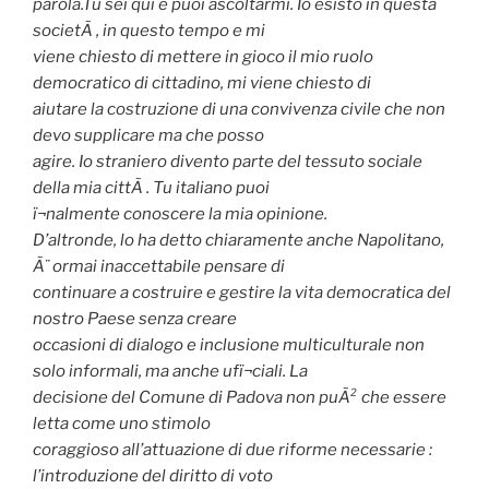
parola.Tu sei qui e puoi ascoltarmi. Io esisto in questa
societÃ , in questo tempo e mi
viene chiesto di mettere in gioco il mio ruolo
democratico di cittadino, mi viene chiesto di
aiutare la costruzione di una convivenza civile che non
devo supplicare ma che posso
agire. Io straniero divento parte del tessuto sociale
della mia cittÃ . Tu italiano puoi
ï¬nalmente conoscere la mia opinione.
D’altronde, lo ha detto chiaramente anche Napolitano,
Ã¨ ormai inaccettabile pensare di
continuare a costruire e gestire la vita democratica del
nostro Paese senza creare
occasioni di dialogo e inclusione multiculturale non
solo informali, ma anche ufï¬ciali. La
decisione del Comune di Padova non puÃ² che essere
letta come uno stimolo
coraggioso all’attuazione di due riforme necessarie :
l’introduzione del diritto di voto