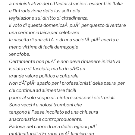
amministrativo dei cittadini stranieri residenti in Italia
e l’introduzione dello ius soli nella
legislazione sul diritto di cittadinanza.
Il voto di questa domenicaÂ puÃ² per questo diventare
una cerimonia laica per celebrare
la nascita di una cittÃ e di una societÃ piÃ¹ aperta e
meno vittima di facili demagogie
xenofobe.
Certamente non puÃ² e non deve rimanere iniziativa
isolata e di facciata, ma ha in sÃ© un
grande valore politico e culturale.
Non c’Ã¨ piÃ¹ spazio per i professionisti della paura, per
chi continua ad alimentare facili
paure al solo scopo di mietere consensi elettoriali.
Sono vecchi e noiosi tromboni che
tengono il Paese incollato ad una chiusura
anacronistica e controproducente.
Padova, nel cuore di una delle regioni piÃ¹
multiculturali d’Europa, puÃ² lanciare un