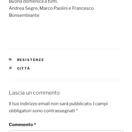
Buona domenica a tutti.
Andrea Segre, Marco Paolini e Francesco
Bonsembiante
CATEGORIE
RESISTENZE
TAG
CITTÃ
Lascia un commento
Il tuo indirizzo email non sarà pubblicato.
I campi
obbligatori sono contrassegnati
*
Commento
*