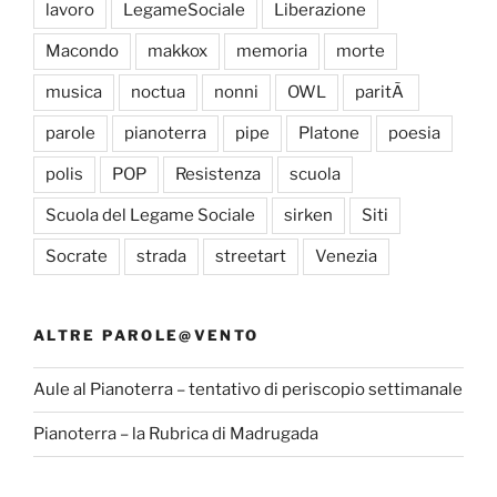
lavoro
LegameSociale
Liberazione
Macondo
makkox
memoria
morte
musica
noctua
nonni
OWL
paritÃ
parole
pianoterra
pipe
Platone
poesia
polis
POP
Resistenza
scuola
Scuola del Legame Sociale
sirken
Siti
Socrate
strada
streetart
Venezia
ALTRE PAROLE@VENTO
Aule al Pianoterra – tentativo di periscopio settimanale
Pianoterra – la Rubrica di Madrugada