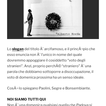
Lo
slogan
del titolo Ã¨ arcifamoso, e il princÃ¬pio che
esso enuncia non Ã¨ l’unico in nome del quale
dovremmo appoggiare il cosiddetto “voto degli
stranieri”. Anzi, proprio perchÃ© “straniero” Ã¨ una
parola che dobbiamo sottoporre a disoccupazione, il
voto di domenica prossima ha un senso ideale.
CosÃ¬ lo spiegano Paolini, Segre e Bonsembiante.
NOI SIAMO TUTTI QUI
Non Ã¨ una domenica qualsiasi quella che Padova si