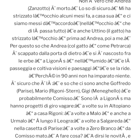
Non Ã¨ vero che Andrea
(Zanzotto) Ã¨ morto.â€¨ Lo so di sicuro.â€¨ Mi ha
strizzato lâ€™occhio alcuni mesi fa, a casa sua â€“ e ci
siamo messi dâ€™accordoâ€¨(nellâ€™occhio â€“ che
di lÃ passa tutto) â€¨e anche Uttino (il gatto) ha
strizzato lâ€™occhio â€“ prima ad Andrea, poi a me.â€¨
Per questo so che Andrea (col gatto â€“ come Petrarca)
Ã¨ scappato dalla porta di dietro â€¨e si Ã¨ nascosto fra
le erbe â€“ a LigonÃ s â€“ nellâ€™umido â€“â€¨e lÃ
passeggia e coltiva visioni e paesaggi â€“â€¨e se la ride.
â€¨PerchÃ© in 90 anni non ha imparato niente.
Ãˆ sicuro che Ã¨ lÃ :â€¨ e so che ci sono anche Goffredo
(Parise), Mario (Rigoni-Stern), Gigi (Meneghello) â€¨e
probabilmente Comisso.â€¨ Sono lÃ a LigonÃ s ma
hanno progetti di giro vagare:â€¨ a volte su in Altopiano
â€“ a casa Rigoni: â€¨a volte a Malo â€“ e anche a
Urmalo â€“ Â lungo il Leogra:â€¨ a volte a Salgareda â€“
nella casetta di Parise:â€¨ a volte a Zero Branco â€“ da
Comisso mato.â€¨ A fare cosa? â€¨A dirsi le novitÃ , e