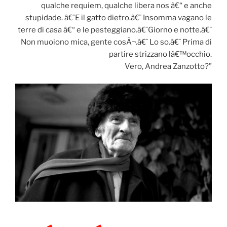
qualche requiem, qualche libera nos â€“ e anche
stupidade. â€¨E il gatto dietro.â€¨ Insomma vagano le
terre di casa â€“ e le pesteggiano.â€¨Giorno e notte.â€¨
Non muoiono mica, gente cosÃ¬.â€¨ Lo so.â€¨ Prima di
partire strizzano lâ€™occhio.
Vero, Andrea Zanzotto?”