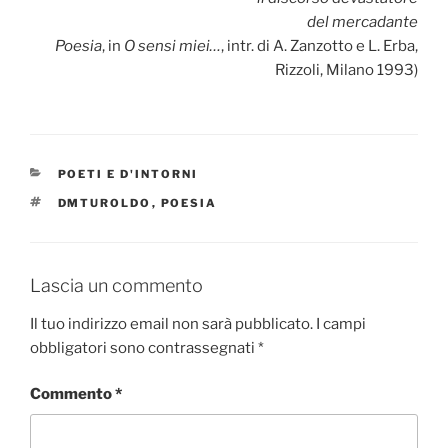
del mercadante
Poesia
, in
O sensi miei…
, intr. di A. Zanzotto e L. Erba,
Rizzoli, Milano 1993)
CATEGORIE
POETI E D'INTORNI
TAG
DMTUROLDO
,
POESIA
Lascia un commento
Il tuo indirizzo email non sarà pubblicato.
I campi
obbligatori sono contrassegnati
*
Commento
*