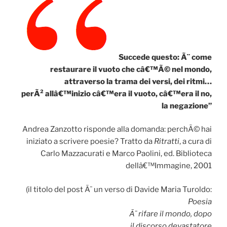
Succede questo: Ã¨ come
restaurare il vuoto che câ€™Ã© nel mondo,
attraverso la trama dei versi, dei ritmi…
perÃ² allâ€™inizio câ€™era il vuoto, câ€™era il no,
la negazione”
Andrea Zanzotto risponde alla domanda: perchÃ© hai
iniziato a scrivere poesie? Tratto da
Ritratti
, a cura di
Carlo Mazzacurati e Marco Paolini, ed. Biblioteca
dellâ€™Immagine, 2001
(il titolo del post Ã¨ un verso di Davide Maria Turoldo:
Poesia
Ã¨ rifare il mondo, dopo
il discorso devastatore