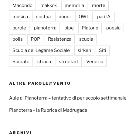
Macondo
makkox
memoria
morte
musica
noctua
nonni
OWL
paritÃ
parole
pianoterra
pipe
Platone
poesia
polis
POP
Resistenza
scuola
Scuola del Legame Sociale
sirken
Siti
Socrate
strada
streetart
Venezia
ALTRE PAROLE@VENTO
Aule al Pianoterra – tentativo di periscopio settimanale
Pianoterra – la Rubrica di Madrugada
ARCHIVI