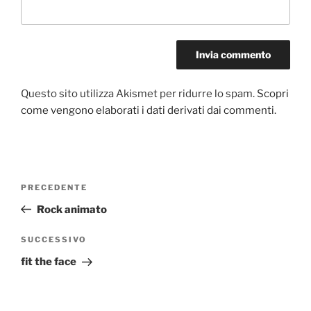
Questo sito utilizza Akismet per ridurre lo spam.
Scopri
come vengono elaborati i dati derivati dai commenti
.
Navigazione
Articolo
PRECEDENTE
articoli
precedente:
Rock animato
Articolo
SUCCESSIVO
successivo
fit the face