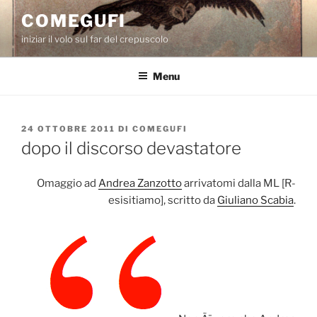
Salta
COMEGUFI
al
iniziar il volo sul far del crepuscolo
contenuto
Menu
PUBBLICATO
24 OTTOBRE 2011
DI
COMEGUFI
IL
dopo il discorso devastatore
Omaggio ad
Andrea Zanzotto
arrivatomi dalla ML [R-
esisitiamo], scritto da
Giuliano Scabia
.