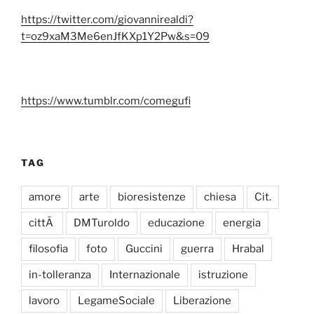
https://twitter.com/giovannirealdi?
t=oz9xaM3Me6enJfKXp1Y2Pw&s=09
https://www.tumblr.com/comegufi
TAG
amore
arte
bioresistenze
chiesa
Cit.
cittÃ
DMTuroldo
educazione
energia
filosofia
foto
Guccini
guerra
Hrabal
in-tolleranza
Internazionale
istruzione
lavoro
LegameSociale
Liberazione