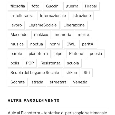
filosofia
foto
Guccini
guerra
Hrabal
in-tolleranza
Internazionale
istruzione
lavoro
LegameSociale
Liberazione
Macondo
makkox
memoria
morte
musica
noctua
nonni
OWL
paritÃ
parole
pianoterra
pipe
Platone
poesia
polis
POP
Resistenza
scuola
Scuola del Legame Sociale
sirken
Siti
Socrate
strada
streetart
Venezia
ALTRE PAROLE@VENTO
Aule al Pianoterra – tentativo di periscopio settimanale