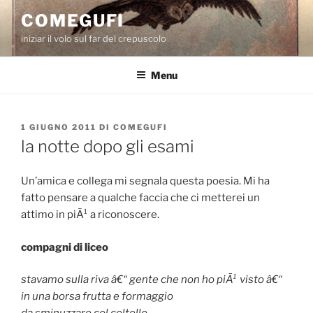
Salta
COMEGUFI
al
iniziar il volo sul far del crepuscolo
contenuto
Menu
PUBBLICATO
1 GIUGNO 2011
DI
COMEGUFI
IL
la notte dopo gli esami
Un’amica e collega mi segnala questa poesia. Mi ha
fatto pensare a qualche faccia che ci metterei un
attimo in piÃ¹ a riconoscere.
compagni di liceo
stavamo sulla riva â€“ gente che non ho piÃ¹ visto â€“
in una borsa frutta e formaggio