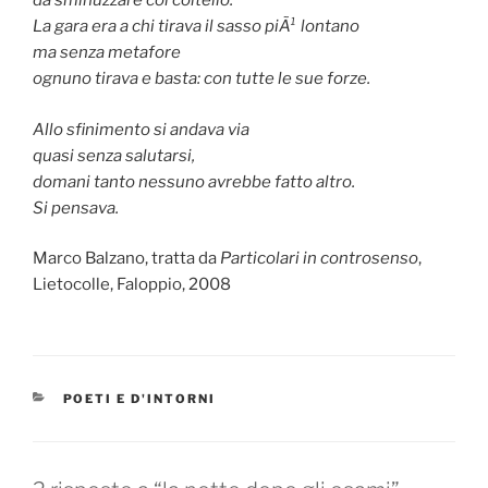
da sminuzzare col coltello.
La gara era a chi tirava il sasso piÃ¹ lontano
ma senza metafore
ognuno tirava e basta: con tutte le sue forze.
Allo sfinimento si andava via
quasi senza salutarsi,
domani tanto nessuno avrebbe fatto altro.
Si pensava.
Marco Balzano, tratta da
Particolari in controsenso
,
Lietocolle, Faloppio, 2008
CATEGORIE
POETI E D'INTORNI