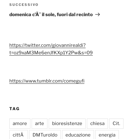
Articolo
SUCCESSIVO
successivo
domenica c’Ã¨ il sole, fuori dal recinto
https://twitter.com/giovannirealdi?
t=oz9xaM3Me6enJfKXp1Y2Pw&s=09
https://www.tumblr.com/comegufi
TAG
amore
arte
bioresistenze
chiesa
Cit.
cittÃ
DMTuroldo
educazione
energia