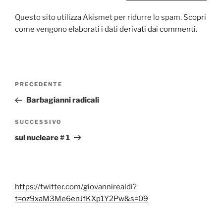
Questo sito utilizza Akismet per ridurre lo spam.
Scopri
come vengono elaborati i dati derivati dai commenti
.
Navigazione
Articolo
PRECEDENTE
articoli
precedente:
Barbagianni radicali
Articolo
SUCCESSIVO
successivo
sul nucleare # 1
https://twitter.com/giovannirealdi?
t=oz9xaM3Me6enJfKXp1Y2Pw&s=09