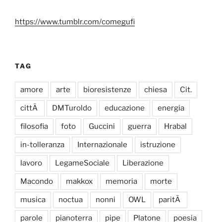
https://www.tumblr.com/comegufi
TAG
amore
arte
bioresistenze
chiesa
Cit.
cittÃ
DMTuroldo
educazione
energia
filosofia
foto
Guccini
guerra
Hrabal
in-tolleranza
Internazionale
istruzione
lavoro
LegameSociale
Liberazione
Macondo
makkox
memoria
morte
musica
noctua
nonni
OWL
paritÃ
parole
pianoterra
pipe
Platone
poesia