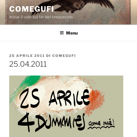
Salta
COMEGUFI
al
iniziar il volo sul far del crepuscolo
contenuto
Menu
PUBBLICATO
25 APRILE 2011
DI
COMEGUFI
IL
25.04.2011