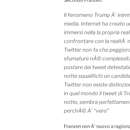
Secondo Franzen:
Il fenomeno Trump Ã¨ inimma
media. Internet ha creato u
immersi nella la propria rea
confrontare con la realtÃ n
Twitter non fa che peggior
sfumature nÃ© complessitÃ
postare dei tweet detestabil
notte squalifichi un candid
Twitter non esiste distinzio
in quel mondo il tweet di Tr
notte, sembra perfettamen
perchÃ© Ã¨ “vero”
Franzen non Ã¨ nuovo a ragiona