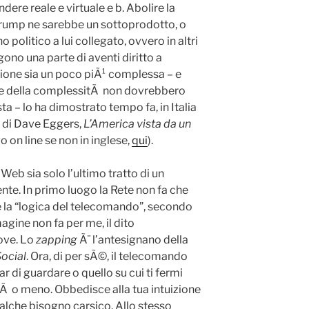
dere reale e virtuale e b. Abolire la
rump ne sarebbe un sottoprodotto, o
politico a lui collegato, ovvero in altri
ono una parte di aventi diritto a
tione sia un poco piÃ¹ complessa – e
fine della complessitÃ non dovrebbero
ta – lo ha dimostrato tempo fa, in Italia
e di Dave Eggers,
L’America vista da un
o on line se non in inglese,
qui
).
 Web sia solo l’ultimo tratto di un
e. In primo luogo la Rete non fa che
e la “logica del telecomando”, secondo
agine non fa per me, il dito
ove. Lo
zapping
Ã¨ l’antesignano della
ocial
. Ora, di per sÃ©, il telecomando
ar di guardare o quello su cui ti fermi
itÃ o meno. Obbedisce alla tua intuizione
lche bisogno carsico. Allo stesso