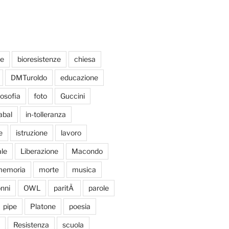
te
bioresistenze
chiesa
DMTuroldo
educazione
losofia
foto
Guccini
abal
in-tolleranza
e
istruzione
lavoro
le
Liberazione
Macondo
emoria
morte
musica
nni
OWL
paritÃ
parole
pipe
Platone
poesia
Resistenza
scuola