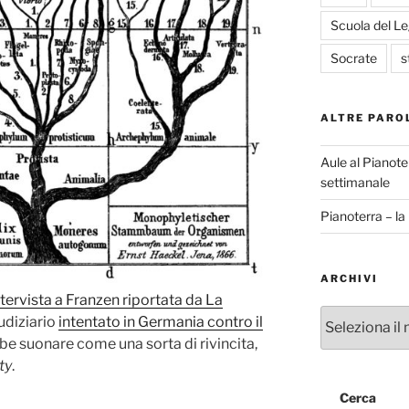
Scuola del L
Socrate
s
ALTRE PARO
Aule al Pianote
settimanale
Pianoterra – l
ARCHIVI
ntervista a Franzen riportata da La
Archivi
udiziario
intentato in Germania contro il
e suonare come una sorta di rivincita,
ty
.
Cerca