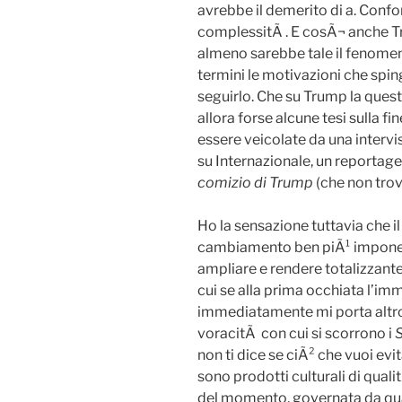
avrebbe il demerito di a. Confon
complessitÃ . E cosÃ¬ anche T
almeno sarebbe tale il fenomeno 
termini le motivazioni che sping
seguirlo. Che su Trump la ques
allora forse alcune tesi sulla 
essere veicolate da una intervis
su Internazionale, un reportag
comizio di Trump
(che non trov
Ho la sensazione tuttavia che il
cambiamento ben piÃ¹ imponent
ampliare e rendere totalizzant
cui se alla prima occhiata l’imm
immediatamente mi porta altr
voracitÃ con cui si scorrono i
S
non ti dice se ciÃ² che vuoi evit
sono prodotti culturali di qual
del momento, governata da qua