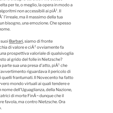
lta per te, o meglio, la opera in modo a
lgoritmi non accessibili ai piÃ¹. Il
¨ l’irreale, ma il massimo della tua
: un bisogno, una emozione. Che spesso
 nome.
 suoi
Barbari
, siamo di fronte
rchia di valore e ciÃ² ovviamente fa
una prospettiva valoriale di qualsivoglia
to al grido del folle in Nietzsche?
 da parte sua una presa d’atto, piÃ¹ che
’avvertimento riguardava il pericolo di
di quelli frantumati. Il Novecento ha fatto
vero mondo virtuali ai quali tendere e
in nome dell’Uguaglianza, della Nazione,
tatrici di morte FinÃ¬ dunque che il
re favola, ma contro Nietzsche. Ora
.