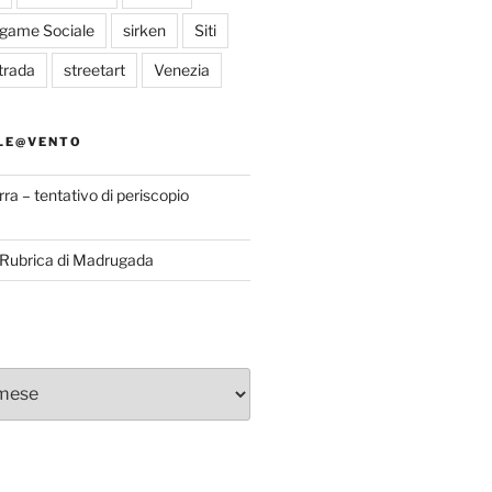
egame Sociale
sirken
Siti
trada
streetart
Venezia
LE@VENTO
rra – tentativo di periscopio
a Rubrica di Madrugada