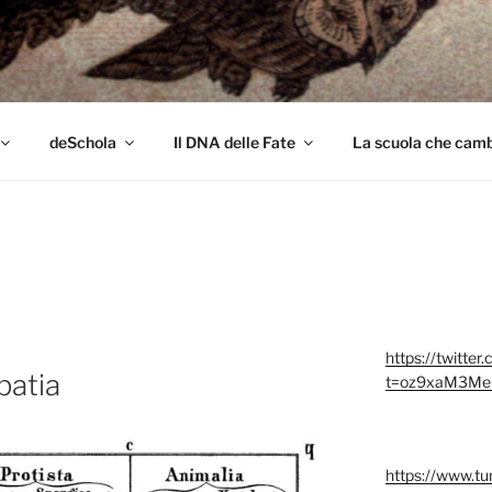
colo
deSchola
Il DNA delle Fate
La scuola che cambi
https://twitter
patia
t=oz9xaM3Me
https://www.t