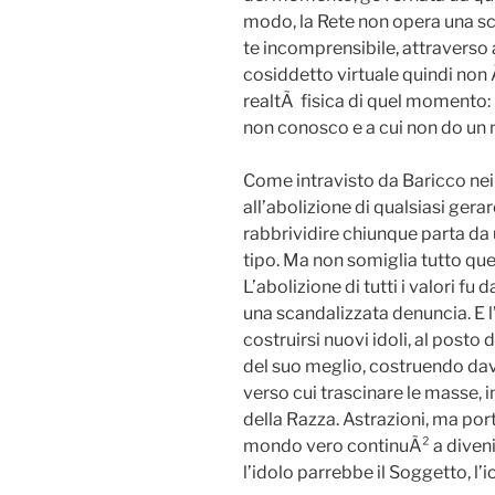
modo, la Rete non opera una sce
te incomprensibile, attraverso a
cosiddetto virtuale quindi non Ã
realtÃ fisica di quel momento
non conosco e a cui non do un
Come intravisto da Baricco nei
all’abolizione di qualsiasi gera
rabbrividire chiunque parta da 
tipo. Ma non somiglia tutto ques
L’abolizione di tutti i valori fu
una scandalizzata denuncia. E l
costruirsi nuovi idoli, al posto 
del suo meglio, costruendo dav
verso cui trascinare le masse, 
della Razza. Astrazioni, ma por
mondo vero continuÃ² a diveni
l’idolo parrebbe il Soggetto, l’io