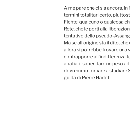
A me pare che ci sia ancora, in 
termini totalitari certo, piuttost
Fichte: qualcuno o qualcosa che
Rete, che le porti alla liberazio
tentativo dello pseudo-Assange 
Ma se all’origine sta il dito, che
allora si potrebbe trovare una v
contrapporre all’indifferenza fo
apatia, il saper dare un peso a
dovremmo tornare a studiare S
guida di Pierre Hadot.