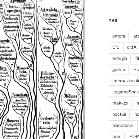
TAG
amore
ar
Cit.
cittÃ
energia
fi
guerra
Hr
Internazional
LegameSocia
makkox
m
noctua
no
pianoterra
polis
POP