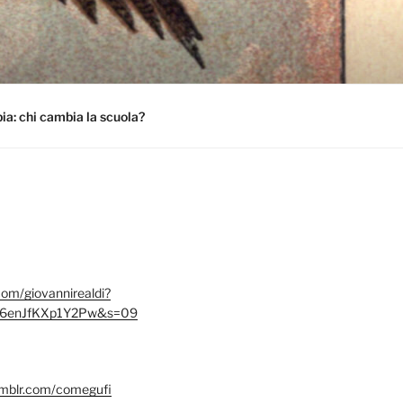
a: chi cambia la scuola?
.com/giovannirealdi?
6enJfKXp1Y2Pw&s=09
umblr.com/comegufi