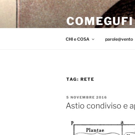
Salta
al
COMEGUFI
contenuto
iniziar il volo sul far del crepus
CHI e COSA
parole@vento
TAG:
RETE
PUBBLICATO
5 NOVEMBRE 2016
IL
Astio condiviso e a