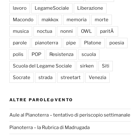
lavoro
LegameSociale
Liberazione
Macondo
makkox
memoria
morte
musica
noctua
nonni
OWL
paritÃ
parole
pianoterra
pipe
Platone
poesia
polis
POP
Resistenza
scuola
Scuola del Legame Sociale
sirken
Siti
Socrate
strada
streetart
Venezia
ALTRE PAROLE@VENTO
Aule al Pianoterra – tentativo di periscopio settimanale
Pianoterra – la Rubrica di Madrugada