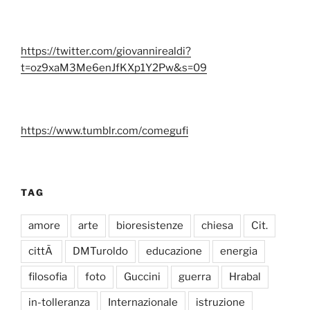
https://twitter.com/giovannirealdi?
t=oz9xaM3Me6enJfKXp1Y2Pw&s=09
https://www.tumblr.com/comegufi
TAG
amore
arte
bioresistenze
chiesa
Cit.
cittÃ
DMTuroldo
educazione
energia
filosofia
foto
Guccini
guerra
Hrabal
in-tolleranza
Internazionale
istruzione