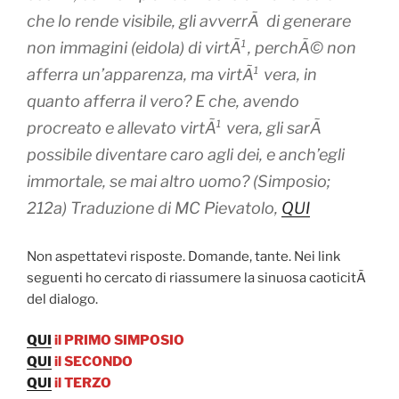
che lo rende visibile, gli avverrÃ di generare
non immagini (
eidola
) di virtÃ¹, perchÃ© non
afferra un’apparenza, ma virtÃ¹ vera, in
quanto afferra il vero? E che, avendo
procreato e allevato virtÃ¹ vera, gli sarÃ
possibile diventare caro agli dei, e anch’egli
immortale, se mai altro uomo? (Simposio;
212a) Traduzione di MC Pievatolo,
QUI
Non aspettatevi risposte. Domande, tante. Nei link
seguenti ho cercato di riassumere la sinuosa caoticitÃ
del dialogo.
QUI
il PRIMO SIMPOSIO
QUI
il SECONDO
QUI
il TERZO