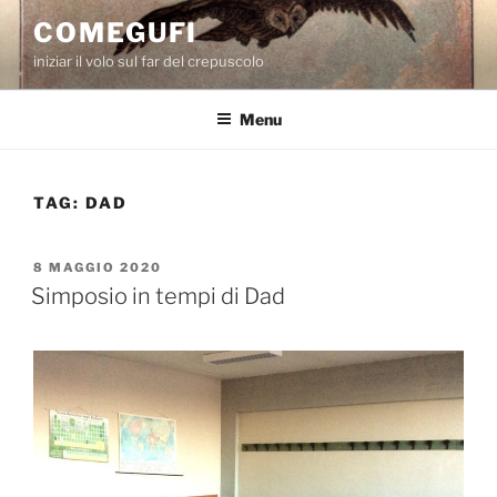
Salta
COMEGUFI
al
iniziar il volo sul far del crepuscolo
contenuto
Menu
TAG:
DAD
PUBBLICATO
8 MAGGIO 2020
IL
Simposio in tempi di Dad