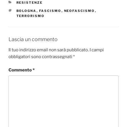
CATEGORIE
RESISTENZE
TAG
BOLOGNA
,
FASCISMO
,
NEOFASCISMO
,
TERRORISMO
Lascia un commento
Il tuo indirizzo email non sarà pubblicato.
I campi
obbligatori sono contrassegnati
*
Commento
*