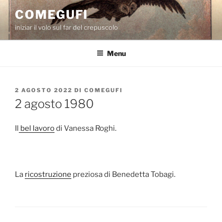
Salta
COMEGUFI
al
iniziar il volo sul far del crepuscolo
contenuto
Menu
PUBBLICATO
2 AGOSTO 2022
DI
COMEGUFI
IL
2 agosto 1980
Il
bel lavoro
di Vanessa Roghi.
La
ricostruzione
preziosa di Benedetta Tobagi.