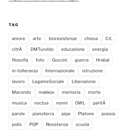
TAG
amore
arte
bioresistenze
chiesa
Cit.
cittÃ
DMTuroldo
educazione
energia
filosofia
foto
Guccini
guerra
Hrabal
in-tolleranza
Internazionale
istruzione
lavoro
LegameSociale
Liberazione
Macondo
makkox
memoria
morte
musica
noctua
nonni
OWL
paritÃ
parole
pianoterra
pipe
Platone
poesia
polis
POP
Resistenza
scuola