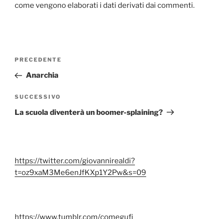
come vengono elaborati i dati derivati dai commenti
.
Navigazione
Articolo
PRECEDENTE
articoli
precedente:
Anarchia
Articolo
SUCCESSIVO
successivo
La scuola diventerà un boomer-splaining?
https://twitter.com/giovannirealdi?
t=oz9xaM3Me6enJfKXp1Y2Pw&s=09
https://www.tumblr.com/comegufi