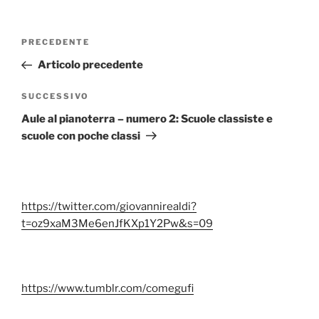
Navigazione
Articolo
PRECEDENTE
articoli
precedente:
Articolo precedente
Articolo
SUCCESSIVO
successivo
Aule al pianoterra – numero 2: Scuole classiste e
scuole con poche classi
https://twitter.com/giovannirealdi?
t=oz9xaM3Me6enJfKXp1Y2Pw&s=09
https://www.tumblr.com/comegufi