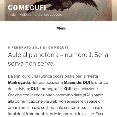
Salta
COMEGUFI
al
iniziar il volo sul far del crepuscolo
contenuto
Menu
PUBBLICATO
6 FEBBRAIO 2018
DI
COMEGUFI
IL
Aule al pianoterra – numero 1: Se la
serva non serve
Da anni curo una rubrica occasionale per la rivista
Madrugada
, dell’associazione
Macondo
.
QUI
lo storico
della rivista;
QUI
i monografici;
QUI
l’associazione.
Ora che con la redazione vorremmo dare piÃ¹ spazio
alla comunicazione via web, vorrei essere capace di
creare uno spazio settimanale costante, sulla base di
intuizioni frammenti storie incontrate in classe. Ecco