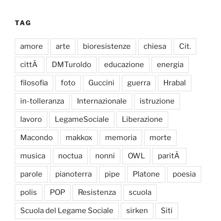
TAG
amore
arte
bioresistenze
chiesa
Cit.
cittÃ
DMTuroldo
educazione
energia
filosofia
foto
Guccini
guerra
Hrabal
in-tolleranza
Internazionale
istruzione
lavoro
LegameSociale
Liberazione
Macondo
makkox
memoria
morte
musica
noctua
nonni
OWL
paritÃ
parole
pianoterra
pipe
Platone
poesia
polis
POP
Resistenza
scuola
Scuola del Legame Sociale
sirken
Siti