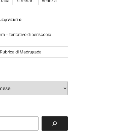
trada
streetart
Venezia
LE@VENTO
rra – tentativo di periscopio
a Rubrica di Madrugada