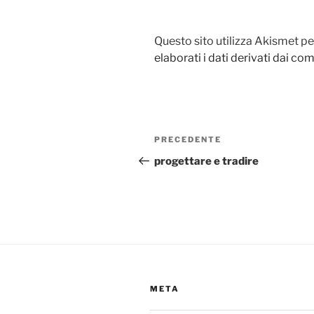
Questo sito utilizza Akismet pe
elaborati i dati derivati dai c
Navigazione
Articolo
PRECEDENTE
articoli
precedente:
progettare e tradire
META