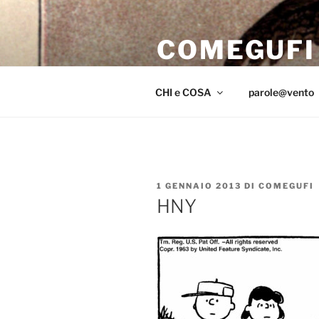
Salta
al
COMEGUFI
contenuto
iniziar il volo sul far del crepus
CHI e COSA
parole@vento
PUBBLICATO
1 GENNAIO 2013
DI
COMEGUFI
IL
HNY