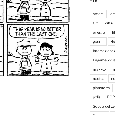
TAG
amore
ar
Cit.
cittÃ
energia
fi
guerra
Hr
Internazional
LegameSocia
makkox
m
noctua
no
pianoterra
polis
POP
Scuola del L