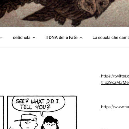
colo
deSchola
Il DNA delle Fate
La scuola che cambi
https://twitter
t=oz9xaM3Me
https://www.t