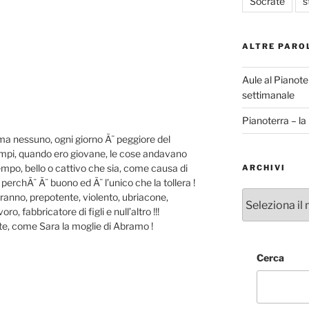
Socrate
s
ALTRE PARO
Aule al Pianote
settimanale
Pianoterra – l
ama nessuno, ogni giorno Ã¨ peggiore del
empi, quando ero giovane, le cose andavano
mpo, bello o cattivo che sia, come causa di
ARCHIVI
 perchÃ¨ Ã¨ buono ed Ã¨ l’unico che la tollera !
Archivi
ranno, prepotente, violento, ubriacone,
, fabbricatore di figli e null’altro !!!
te, come Sara la moglie di Abramo !
Cerca