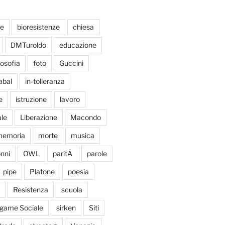
te
bioresistenze
chiesa
DMTuroldo
educazione
losofia
foto
Guccini
abal
in-tolleranza
e
istruzione
lavoro
le
Liberazione
Macondo
emoria
morte
musica
nni
OWL
paritÃ
parole
pipe
Platone
poesia
Resistenza
scuola
egame Sociale
sirken
Siti