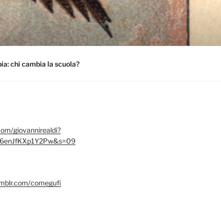
a: chi cambia la scuola?
.com/giovannirealdi?
6enJfKXp1Y2Pw&s=09
umblr.com/comegufi