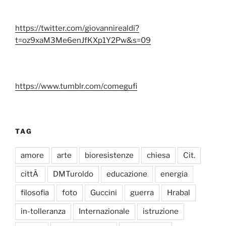
https://twitter.com/giovannirealdi?
t=oz9xaM3Me6enJfKXp1Y2Pw&s=09
https://www.tumblr.com/comegufi
TAG
amore
arte
bioresistenze
chiesa
Cit.
cittÃ
DMTuroldo
educazione
energia
filosofia
foto
Guccini
guerra
Hrabal
in-tolleranza
Internazionale
istruzione