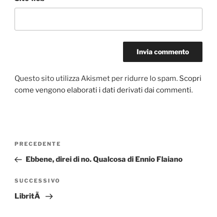
Questo sito utilizza Akismet per ridurre lo spam.
Scopri
come vengono elaborati i dati derivati dai commenti
.
Navigazione
Articolo
PRECEDENTE
articoli
precedente:
Ebbene, direi di no. Qualcosa di Ennio Flaiano
Articolo
SUCCESSIVO
successivo
LibritÃ