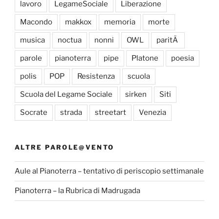
lavoro
LegameSociale
Liberazione
Macondo
makkox
memoria
morte
musica
noctua
nonni
OWL
paritÃ
parole
pianoterra
pipe
Platone
poesia
polis
POP
Resistenza
scuola
Scuola del Legame Sociale
sirken
Siti
Socrate
strada
streetart
Venezia
ALTRE PAROLE@VENTO
Aule al Pianoterra – tentativo di periscopio settimanale
Pianoterra – la Rubrica di Madrugada