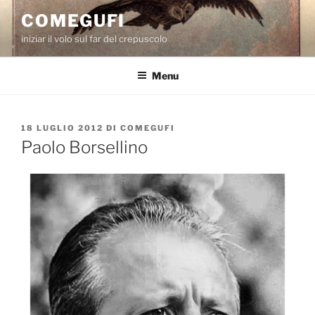
Salta
COMEGUFI
al
iniziar il volo sul far del crepuscolo
contenuto
Menu
PUBBLICATO
18 LUGLIO 2012
DI
COMEGUFI
IL
Paolo Borsellino