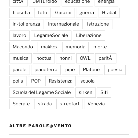
cittÃ
DMTuroldo
educazione
energia
filosofia
foto
Guccini
guerra
Hrabal
in-tolleranza
Internazionale
istruzione
lavoro
LegameSociale
Liberazione
Macondo
makkox
memoria
morte
musica
noctua
nonni
OWL
paritÃ
parole
pianoterra
pipe
Platone
poesia
polis
POP
Resistenza
scuola
Scuola del Legame Sociale
sirken
Siti
Socrate
strada
streetart
Venezia
ALTRE PAROLE@VENTO