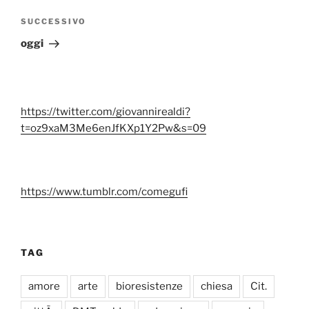
Articolo
SUCCESSIVO
successivo
oggi
https://twitter.com/giovannirealdi?
t=oz9xaM3Me6enJfKXp1Y2Pw&s=09
https://www.tumblr.com/comegufi
TAG
amore
arte
bioresistenze
chiesa
Cit.