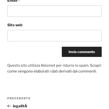
Email
*
Sito web
Questo sito utilizza Akismet per ridurre lo spam.
Scopri
come vengono elaborati i dati derivati dai commenti
.
Navigazione
Articolo
PRECEDENTE
articoli
precedente:
legalitÃ