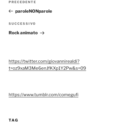
Articolo
PRECEDENTE
articoli
precedente:
paroleNONparole
Articolo
SUCCESSIVO
successivo
Rock animato
https://twitter.com/giovannirealdi?
t=oz9xaM3Me6enJfKXp1Y2Pw&s=09
https://www.tumblr.com/comegufi
TAG