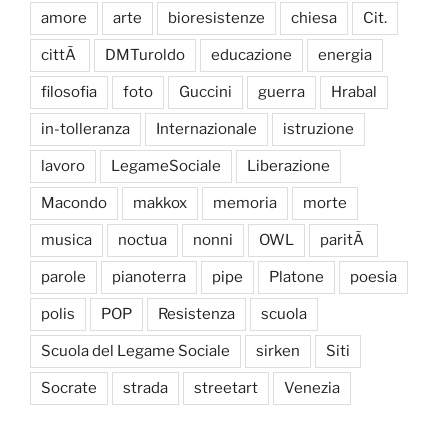
amore
arte
bioresistenze
chiesa
Cit.
cittÃ
DMTuroldo
educazione
energia
filosofia
foto
Guccini
guerra
Hrabal
in-tolleranza
Internazionale
istruzione
lavoro
LegameSociale
Liberazione
Macondo
makkox
memoria
morte
musica
noctua
nonni
OWL
paritÃ
parole
pianoterra
pipe
Platone
poesia
polis
POP
Resistenza
scuola
Scuola del Legame Sociale
sirken
Siti
Socrate
strada
streetart
Venezia