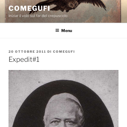
Salta
COMEGUFI
al
iniziar il volo sul far del crepuscolo
contenuto
Menu
PUBBLICATO
20 OTTOBRE 2011
DI
COMEGUFI
IL
Expedit#1