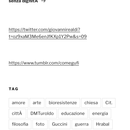
senza dignitÃ
https://twitter.com/giovannirealdi?
t=oz9xaM3Me6enJfKXp1Y2Pw&s=09
https://www.tumblr.com/comegufi
TAG
amore
arte
bioresistenze
chiesa
Cit.
cittÃ
DMTuroldo
educazione
energia
filosofia
foto
Guccini
guerra
Hrabal