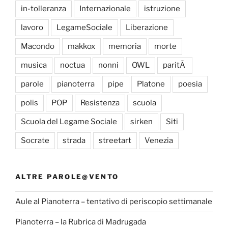
in-tolleranza
Internazionale
istruzione
lavoro
LegameSociale
Liberazione
Macondo
makkox
memoria
morte
musica
noctua
nonni
OWL
paritÃ
parole
pianoterra
pipe
Platone
poesia
polis
POP
Resistenza
scuola
Scuola del Legame Sociale
sirken
Siti
Socrate
strada
streetart
Venezia
ALTRE PAROLE@VENTO
Aule al Pianoterra – tentativo di periscopio settimanale
Pianoterra – la Rubrica di Madrugada