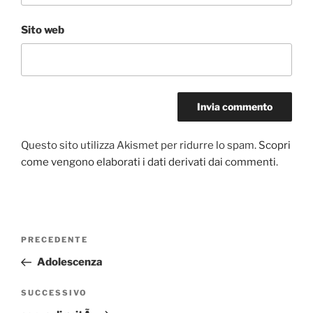
Sito web
Questo sito utilizza Akismet per ridurre lo spam.
Scopri
come vengono elaborati i dati derivati dai commenti
.
Navigazione
Articolo
PRECEDENTE
articoli
precedente:
Adolescenza
Articolo
SUCCESSIVO
successivo