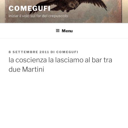
Salta
COMEGUFI
al
iniziar il volo sul far del crepuscolo
contenuto
Menu
PUBBLICATO
8 SETTEMBRE 2011
DI
COMEGUFI
IL
la coscienza la lasciamo al bar tra
due Martini