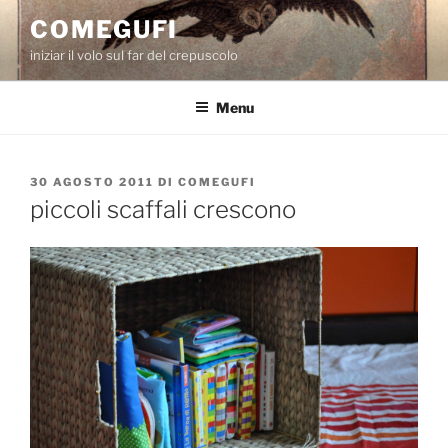
Salta
COMEGUFI
al
iniziar il volo sul far del crepuscolo
contenuto
Menu
PUBBLICATO
30 AGOSTO 2011
DI
COMEGUFI
IL
piccoli scaffali crescono