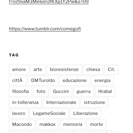
t=oz9xaM3Me6enJfKXp1Y2Pw&s=09
https://www.tumblr.com/comegufi
TAG
amore
arte
bioresistenze
chiesa
Cit.
cittÃ
DMTuroldo
educazione
energia
filosofia
foto
Guccini
guerra
Hrabal
in-tolleranza
Internazionale
istruzione
lavoro
LegameSociale
Liberazione
Macondo
makkox
memoria
morte