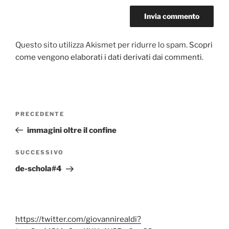
Questo sito utilizza Akismet per ridurre lo spam.
Scopri
come vengono elaborati i dati derivati dai commenti
.
Navigazione
Articolo
PRECEDENTE
articoli
precedente:
immagini oltre il confine
Articolo
SUCCESSIVO
successivo
de-schola#4
https://twitter.com/giovannirealdi?