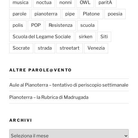
musica
noctua
nonni
OWL
paritÃ
parole
pianoterra
pipe
Platone
poesia
polis
POP
Resistenza
scuola
Scuola del Legame Sociale
sirken
Siti
Socrate
strada
streetart
Venezia
ALTRE PAROLE@VENTO
Aule al Pianoterra – tentativo di periscopio settimanale
Pianoterra – la Rubrica di Madrugada
ARCHIVI
Archivi