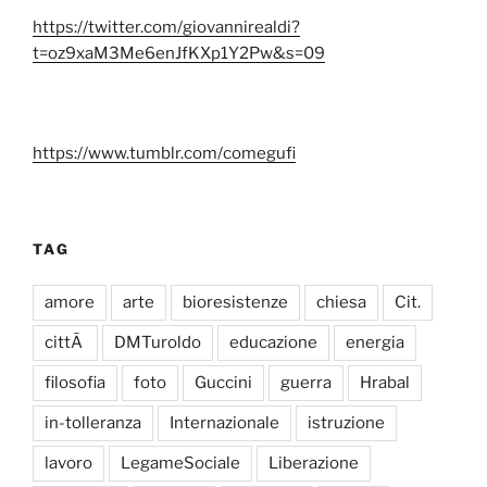
https://twitter.com/giovannirealdi?
t=oz9xaM3Me6enJfKXp1Y2Pw&s=09
https://www.tumblr.com/comegufi
TAG
amore
arte
bioresistenze
chiesa
Cit.
cittÃ
DMTuroldo
educazione
energia
filosofia
foto
Guccini
guerra
Hrabal
in-tolleranza
Internazionale
istruzione
lavoro
LegameSociale
Liberazione