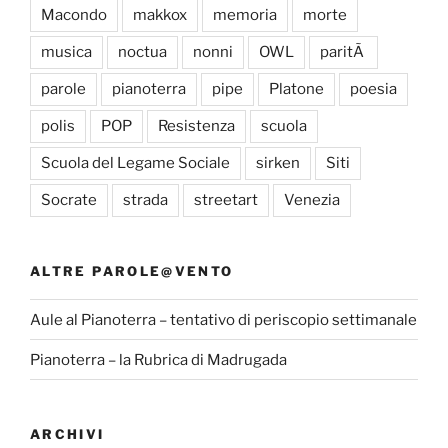
Macondo
makkox
memoria
morte
musica
noctua
nonni
OWL
paritÃ
parole
pianoterra
pipe
Platone
poesia
polis
POP
Resistenza
scuola
Scuola del Legame Sociale
sirken
Siti
Socrate
strada
streetart
Venezia
ALTRE PAROLE@VENTO
Aule al Pianoterra – tentativo di periscopio settimanale
Pianoterra – la Rubrica di Madrugada
ARCHIVI