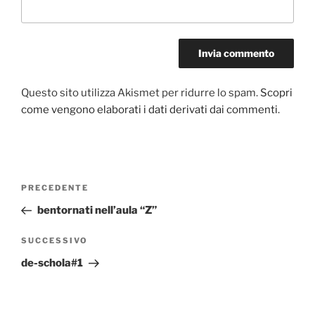
Questo sito utilizza Akismet per ridurre lo spam.
Scopri
come vengono elaborati i dati derivati dai commenti
.
Navigazione
Articolo
PRECEDENTE
articoli
precedente:
bentornati nell’aula “Z”
Articolo
SUCCESSIVO
successivo
de-schola#1