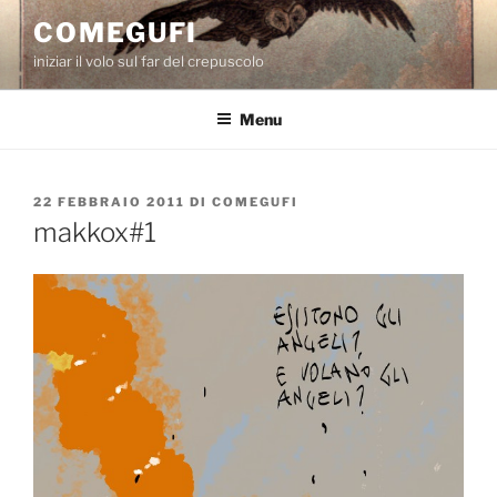
Salta
COMEGUFI
al
iniziar il volo sul far del crepuscolo
contenuto
Menu
PUBBLICATO
22 FEBBRAIO 2011
DI
COMEGUFI
IL
makkox#1