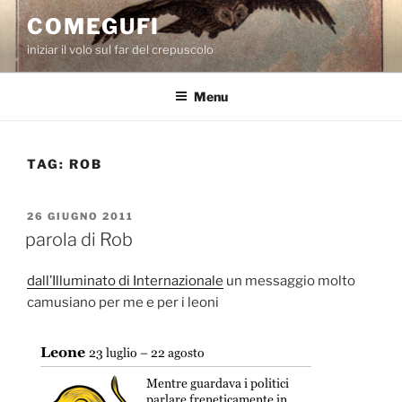
Salta
COMEGUFI
al
iniziar il volo sul far del crepuscolo
contenuto
Menu
TAG:
ROB
PUBBLICATO
26 GIUGNO 2011
IL
parola di Rob
dall’Illuminato di Internazionale
un messaggio molto
camusiano per me e per i leoni