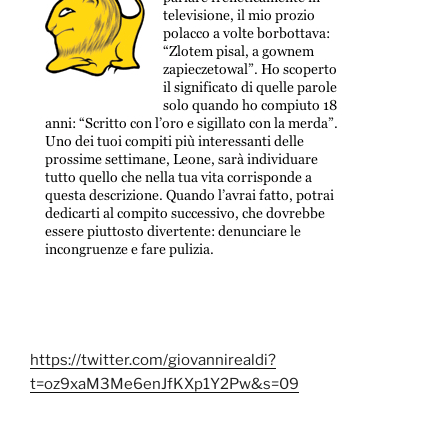
https://twitter.com/giovannirealdi?
t=oz9xaM3Me6enJfKXp1Y2Pw&s=09