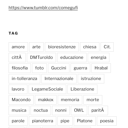
https://www.tumblr.com/comegufi
TAG
amore
arte
bioresistenze
chiesa
Cit.
cittÃ
DMTuroldo
educazione
energia
filosofia
foto
Guccini
guerra
Hrabal
in-tolleranza
Internazionale
istruzione
lavoro
LegameSociale
Liberazione
Macondo
makkox
memoria
morte
musica
noctua
nonni
OWL
paritÃ
parole
pianoterra
pipe
Platone
poesia