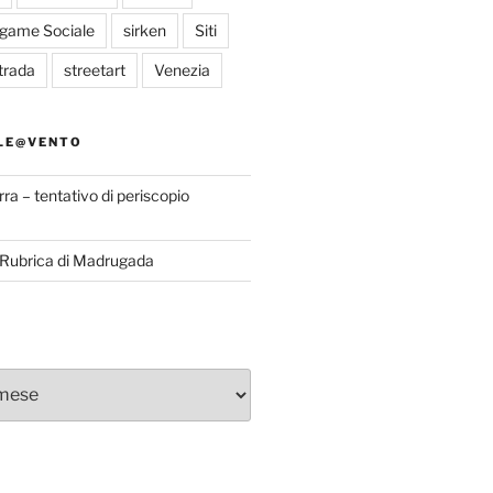
egame Sociale
sirken
Siti
trada
streetart
Venezia
LE@VENTO
rra – tentativo di periscopio
a Rubrica di Madrugada