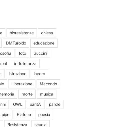
te
bioresistenze
chiesa
DMTuroldo
educazione
losofia
foto
Guccini
abal
in-tolleranza
e
istruzione
lavoro
le
Liberazione
Macondo
emoria
morte
musica
nni
OWL
paritÃ
parole
pipe
Platone
poesia
Resistenza
scuola