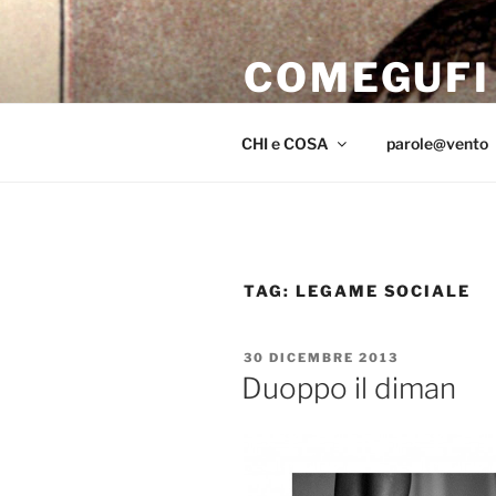
Salta
al
COMEGUFI
contenuto
iniziar il volo sul far del crepus
CHI e COSA
parole@vento
TAG:
LEGAME SOCIALE
PUBBLICATO
30 DICEMBRE 2013
IL
Duoppo il diman