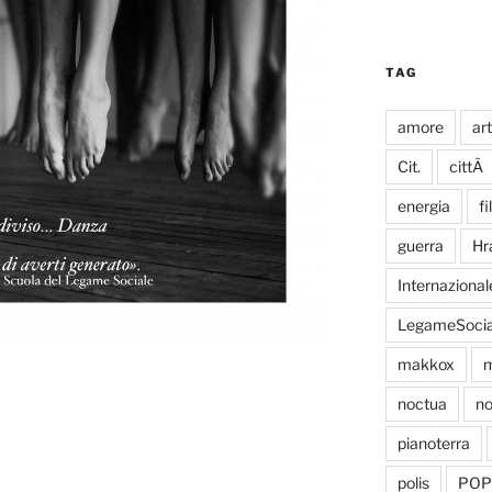
TAG
amore
ar
Cit.
cittÃ
energia
fi
guerra
Hr
Internazional
LegameSocia
makkox
m
noctua
no
pianoterra
polis
POP