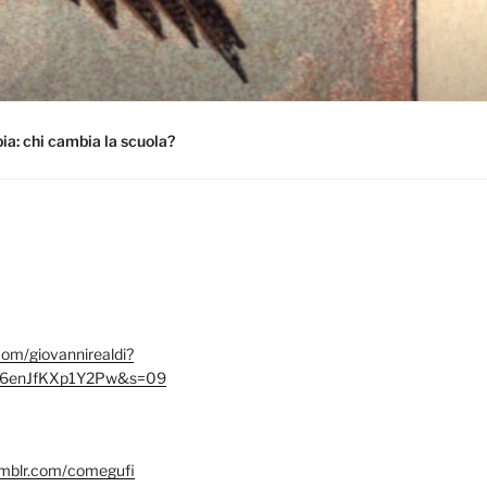
a: chi cambia la scuola?
.com/giovannirealdi?
6enJfKXp1Y2Pw&s=09
umblr.com/comegufi