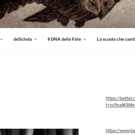
colo
deSchola
Il DNA delle Fate
La scuola che cambi
https://twitter
t=oz9xaM3Me
https://www.t