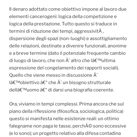
Il denaro adottato come obiettivo impone al lavoro due
elementi cancerogeni: logica della competizione e
logica della prestazione. Tutto questo si traduce in
termini di riduzione dei tempi, aggressivitÃ ,
dispersione degli spazi (non-luoghi) e assottigliamento
delle relazioni, destinate a divenire funzionali, anonime
e a breve termine (dato il potenziale frequente cambio
di luogo di lavoro, che non Ã¨ altro che lâ€™ultima
espressione del congelamento dei rapporti sociali).
Quello che viene messo in discussione Ã¨
lâ€™obiettivo â€“ che Ã¨ un bisogno strutturale
dellâ€™uomo â€“ di darsi una biografia coerente.
Ora, viviamo in tempi complessi. Prima ancora che sul
piano della riflessione (filosofica, sociologica, politica)
questo si manifesta nelle esistenze reali: un ottimo
falegname non paga le tasse, perchÃ© sono eccessive
(e lo sono); un progetto relativo alla difesa contadina