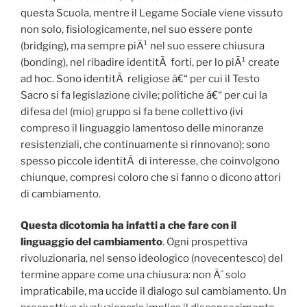
questa Scuola, mentre il Legame Sociale viene vissuto
non solo, fisiologicamente, nel suo essere ponte
(bridging), ma sempre piÃ¹ nel suo essere chiusura
(bonding), nel ribadire identitÃ forti, per lo piÃ¹ create
ad hoc. Sono identitÃ religiose â€“ per cui il Testo
Sacro si fa legislazione civile; politiche â€“ per cui la
difesa del (mio) gruppo si fa bene collettivo (ivi
compreso il linguaggio lamentoso delle minoranze
resistenziali, che continuamente si rinnovano); sono
spesso piccole identitÃ di interesse, che coinvolgono
chiunque, compresi coloro che si fanno o dicono attori
di cambiamento.
Questa dicotomia ha infatti a che fare con il
linguaggio del cambiamento
. Ogni prospettiva
rivoluzionaria, nel senso ideologico (novecentesco) del
termine appare come una chiusura: non Ã¨ solo
impraticabile, ma uccide il dialogo sul cambiamento. Un