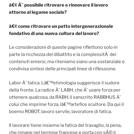
â€¢ Ã¨ possibile ritrovare e rinnovare il lavoro
attorno al legame sociale?
â€¢ come ritrovare un patto intergenerazionale
fondativo di una nuova cultura del lavoro?
Le considerazioni di queste pagine riflettono solo in
parte la ricchezza del dibattito e la complessitÃ dei
contenuti emersi, ma riteniamo siano una sostanziale e
condivisa sintesi delle principali linee di riflessione.
Labor Ã¨ fatica. Lâ€™etimologia suggerisce il sudore
della fronte. La radice Ã¨ LABH, che Ã¨ usare forza per
ottenere qualcosa, da RABH; il sanscrito RABBHUS Ã¨
colui che imprime forza, lâ€™artefice scultore. Da qui il
boemo ROBOT, lavoro servile, lavoratore di fatica.
Il lavorare tiene insieme la fatica del travaglio, la pena,
che rimane nel termine francese e porta con sÃ© il