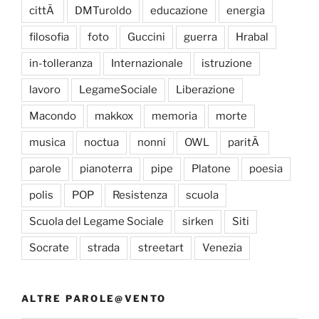
cittÃ
DMTuroldo
educazione
energia
filosofia
foto
Guccini
guerra
Hrabal
in-tolleranza
Internazionale
istruzione
lavoro
LegameSociale
Liberazione
Macondo
makkox
memoria
morte
musica
noctua
nonni
OWL
paritÃ
parole
pianoterra
pipe
Platone
poesia
polis
POP
Resistenza
scuola
Scuola del Legame Sociale
sirken
Siti
Socrate
strada
streetart
Venezia
ALTRE PAROLE@VENTO