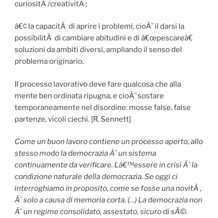
curiositÃ /creativitÃ ;
â€¢ la capacitÃ di aprire i problemi, cioÃ¨ il darsi la
possibilitÃ di cambiare abitudini e di â€œpescareâ€
soluzioni da ambiti diversi, ampliando il senso del
problema originario.
Il processo lavorativo deve fare qualcosa che alla
mente ben ordinata ripugna, e cioÃ¨ sostare
temporaneamente nel disordine: mosse false, false
partenze, vicoli ciechi. [R. Sennett]
Come un buon lavoro contiene un processo aperto, allo
stesso modo la democrazia Ã¨ un sistema
continuamente da verificare. Lâ€™essere in crisi Ã¨ la
condizione naturale della democrazia. Se oggi ci
interroghiamo in proposito, come se fosse una novitÃ ,
Ã¨ solo a causa di memoria corta. (…) La democrazia non
Ã¨ un regime consolidato, assestato, sicuro di sÃ©.