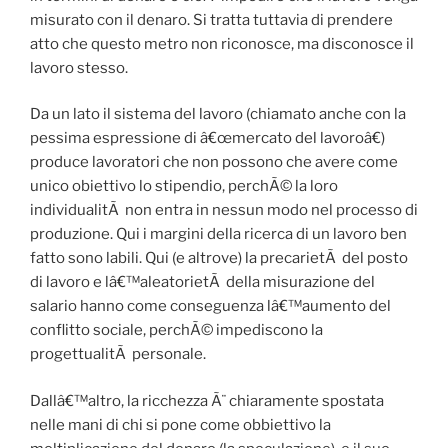
misurato con il denaro. Si tratta tuttavia di prendere
atto che questo metro non riconosce, ma disconosce il
lavoro stesso.
Da un lato il sistema del lavoro (chiamato anche con la
pessima espressione di â€œmercato del lavoroâ€)
produce lavoratori che non possono che avere come
unico obiettivo lo stipendio, perchÃ© la loro
individualitÃ non entra in nessun modo nel processo di
produzione. Qui i margini della ricerca di un lavoro ben
fatto sono labili. Qui (e altrove) la precarietÃ del posto
di lavoro e lâ€™aleatorietÃ della misurazione del
salario hanno come conseguenza lâ€™aumento del
conflitto sociale, perchÃ© impediscono la
progettualitÃ personale.
Dallâ€™altro, la ricchezza Ã¨ chiaramente spostata
nelle mani di chi si pone come obbiettivo la