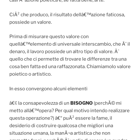
casi Ã¨ azione poietica e, se fatta bene, arte.
CiÃ² che produco, il risultato dellâ€™azione faticosa,
possiede un valore.
Prima di misurare questo valore con
quellâ€™elemento di universale interscambio, che Ã¨ il
denaro, il lavoro possiede un altro tipo di valore. Ãˆ
quello che ci permette di trovare le differenze tra una
cosa ben fatta ed una raffazzonata. Chiamiamolo valore
poietico o artistico.
In esso convergono alcuni elementi
â€¢ la consapevolezza di un
BISOGNO
(perchÃ© mi
metto allâ€™opera? Per qual motivo intendo realizzare
questa operazione?) â€“ puÃ² essere la fame, il
desiderio di costruire qualcosa che migliori una
situazione umana, la manÃ¬a artistica che non