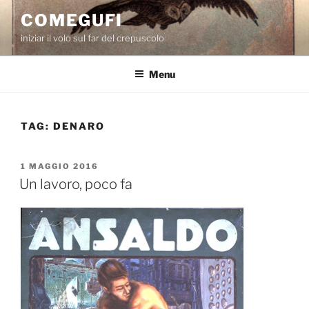
Salta
COMEGUFI
al
iniziar il volo sul far del crepuscolo
contenuto
Menu
TAG:
DENARO
PUBBLICATO
1 MAGGIO 2016
IL
Un lavoro, poco fa