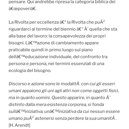
pensare. Qui andrebbe ripresa la categoria biblica dei
â€œpoveriâ€.
La Rivolta per eccellenza â€“ la Rivolta che puÃ²
riguardarci al termine del biennio â€“ Ã¨ quella che sta
alla base del lavoro: la consapevolezza dei propri
bisogni. Lâ€™azione di cambiamento appare
praticabile quindi in primo luogo sul piano
dellâ€™educazione individuale, del confronto tra
persona e persona, nei termini essenziali di una
ecologia del bisogno.
Discorso e azione sono le modalitÃ con cui gli esseri
umani appaiono gli uni agli altri non come oggetti fisici,
ma in quanto uomini. Questo apparire, in quanto Ã¨
distinto dalla mera esistenza corporea, si fonda
sullâ€™iniziativa, unâ€™iniziativa da cui nessun essere
umano puÃ² astenersi senza perdere la sua umanitÃ
.
[H. Arendt]