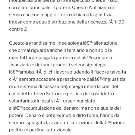
moltiplicazione del denaro (la speculazione), e il suo
correlato principale, il potere. Questo Ã¨ il piano di
senso che con maggior forza richiama la giustizia,
intesa come equa distribuzione della ricchezza (Ã¨ il 99
contro 1).
Questo a grandissime linee spiega lâ€™alienazione,
che ormai riguarda anche il terziario e non solo la
manifattura; spiega la potenza dellâ€™economia
finanziaria e dei suoi prodotti velenosi; spiega
lâ€™ambiguitÃ di chi lavora eludendo il fisco (e talvolta
ciÃ² sembra accadere a prescindere dallâ€™ingiustizia
di un sistema di tassazione); spiega infine la crisi del
cosiddetto Terzo Settore e perfino del cosiddetto
volontariato: in essi si Ã¨ forse rinunciato
allâ€™accumulazione del denaro, ma non a quella del
potere. Denaro e potere, inutile dirlo forse, hanno da
sempre spiegato la evidente corruzione dellâ€™azione
politica e perfino istituzionale.