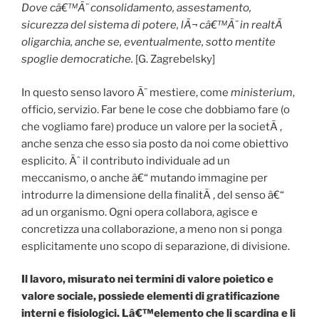
Dove câ€™Ã¨ consolidamento, assestamento,
sicurezza del sistema di potere, lÃ¬ câ€™Ã¨ in realtÃ
oligarchia, anche se, eventualmente, sotto mentite
spoglie democratiche.
[G. Zagrebelsky]
In questo senso lavoro Ã¨ mestiere, come
ministerium
,
officio, servizio. Far bene le cose che dobbiamo fare (o
che vogliamo fare) produce un valore per la societÃ ,
anche senza che esso sia posto da noi come obiettivo
esplicito. Ãˆ il contributo individuale ad un
meccanismo, o anche â€“ mutando immagine per
introdurre la dimensione della finalitÃ , del senso â€“
ad un organismo. Ogni opera collabora, agisce e
concretizza una collaborazione, a meno non si ponga
esplicitamente uno scopo di separazione, di divisione.
Il lavoro, misurato nei termini di valore poietico e
valore sociale, possiede elementi di gratificazione
interni e fisiologici. Lâ€™elemento che li scardina e li