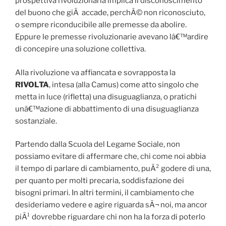
prospettiva rivoluzionaria implica il disconoscimento
del buono che giÃ accade, perchÃ© non riconosciuto,
o sempre riconducibile alle premesse da abolire.
Eppure le premesse rivoluzionarie avevano lâ€™ardire
di concepire una soluzione collettiva.
Alla rivoluzione va affiancata e sovrapposta la
RIVOLTA
, intesa (alla Camus) come atto singolo che
metta in luce (rifletta) una disuguaglianza, o pratichi
unâ€™azione di abbattimento di una disuguaglianza
sostanziale.
Partendo dalla Scuola del Legame Sociale, non
possiamo evitare di affermare che, chi come noi abbia
il tempo di parlare di cambiamento, puÃ² godere di una,
per quanto per molti precaria, soddisfazione dei
bisogni primari. In altri termini, il cambiamento che
desideriamo vedere e agire riguarda sÃ¬ noi, ma ancor
piÃ¹ dovrebbe riguardare chi non ha la forza di poterlo