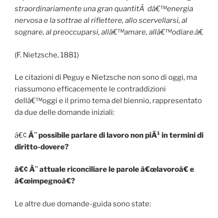
straordinariamente una gran quantitÃ dâ€™energia
nervosa e la sottrae al riflettere, allo scervellarsi, al
sognare, al preoccuparsi, allâ€™amare, allâ€™odiare.
â€
(F. Nietzsche, 1881)
Le citazioni di Peguy e Nietzsche non sono di oggi, ma
riassumono efficacemente le contraddizioni
dellâ€™oggi e il primo tema del biennio, rappresentato
da due delle domande iniziali:
â€¢
Ã¨ possibile parlare di lavoro non piÃ¹ in termini di
diritto-dovere?
â€¢ Ã¨ attuale riconciliare le parole â€œlavoroâ€ e
â€œimpegnoâ€?
Le altre due domande-guida sono state: