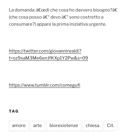
La domanda: â€œdi che cosa ho davvero bisogno?â€
(che cosa posso â€“ devo â€“ sono costretto a
consumare?) appare la prima iniziativa urgente.
https://twitter.com/giovannirealdi?
t=oz9xaM3Me6enJfKXp1Y2Pw&s=09
https://www.tumblr.com/comegufi
TAG
amore
arte
bioresistenze
chiesa
Cit.