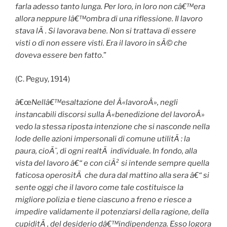
farla adesso tanto lunga. Per loro, in loro non câ€™era
allora neppure lâ€™ombra di una riflessione. Il lavoro
stava lÃ . Si lavorava bene. Non si trattava di essere
visti o di non essere visti. Era il lavoro in sÃ© che
doveva essere ben fatto
.”
(C. Peguy, 1914)
â€œ
Nellâ€™esaltazione del Â«lavoroÂ», negli
instancabili discorsi sulla Â«benedizione del lavoroÂ»
vedo la stessa riposta intenzione che si nasconde nella
lode delle azioni impersonali di comune utilitÃ : la
paura, cioÃ¨, di ogni realtÃ individuale. In fondo, alla
vista del lavoro â€“ e con ciÃ² si intende sempre quella
faticosa operositÃ che dura dal mattino alla sera â€“ si
sente oggi che il lavoro come tale costituisce la
migliore polizia e tiene ciascuno a freno e riesce a
impedire validamente il potenziarsi della ragione, della
cupiditÃ , del desiderio dâ€™indipendenza. Esso logora