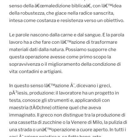
senso della â€œmaledizione biblicaâ€, con lâ€™idea
della robustezza, che giace nella radice sanscrita,
intesa come costanza e resistenza verso un obiettivo.
Le parole nascono dalla carne e dal sangue. E la parola
lavoro ha a che fare con lâ€™azione di trasformare
materiali dati dalla natura. Possiamo supporre che
questa operazione avesse come primo scopo la
sopravvivenza o il miglioramento della condizione di
vita: contadini e artigiani.
In questo senso lâ€™azione Ã¨, dicevano i greci,
pÃ³iesis, produzione: il lavoratore ha un progetto in
testa, conosce gli strumenti e, applicandoli con
maestria (tÃ©chne) ottiene quel che aveva
immaginato. Il greco non distingue tra la produzione di
una cassetta di zucchine o la Venere di Milo, la pulizia di
una strada o unâ€™operazione a cuore aperto. In tutti i