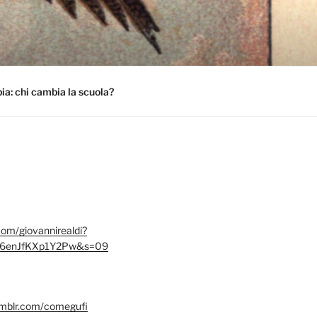
a: chi cambia la scuola?
.com/giovannirealdi?
6enJfKXp1Y2Pw&s=09
umblr.com/comegufi