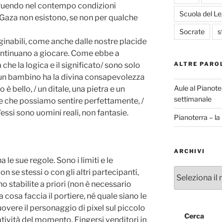
truendo nel contempo condizioni
Scuola del L
i Gaza non esistono, se non per qualche
Socrate
s
inabili, come anche dalle nostre placide
continuano a giocare. Come ebbe a
ALTRE PARO
he la logica e il significato/ sono solo
e un bambino ha la divina consapevolezza
Aule al Pianote
 è bello, / un ditale, una pietra e un
settimanale
e che possiamo sentire perfettamente, /
essi sono uomini reali, non fantasie.
Pianoterra – l
ARCHIVI
 le sue regole. Sono i limiti e le
Archivi
on se stessi o con gli altri partecipanti,
 stabilite a priori (non è necessario
 cosa faccia il portiere, né quale siano le
vere il personaggio di pixel sul piccolo
Cerca
eatività del momento. Fingersi venditori in