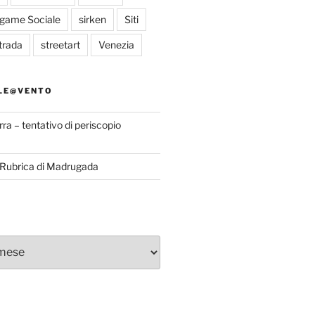
egame Sociale
sirken
Siti
trada
streetart
Venezia
LE@VENTO
rra – tentativo di periscopio
a Rubrica di Madrugada