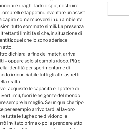
rincipi e draghi, ladri o spie, costruire
 ombrelli e tappetini, inventare un assist
ra capire come muoversi in un ambiente
sioni tutto sommato simili. La presenza
trettanti limiti fa sì che, in situazione di
entità: quel che io sono aderisce
n atto.
tro dichiara la fine del match, arriva
ti – oppure solo si cambia gioco. Più o
lla identità per sperimentarne di
o irrinunciabile tutti gli altri aspetti
lla realtà.
ver acquisito le capacità e il potere di
 divertirmi), fuori le esigenze del mondo
ere sempre la meglio. Se un qualche tipo
se per esempio arrivo tardi al lavoro
e tutte le fughe che dividono le
rò invitato prima o poi a prendere atto