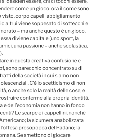
i si desideri essere, chi ci tocchi essere,
endere come un gioco: ora il come sono
 visto, corpo capelli abbigliamento
o altrui viene soppesato di sottecchi e
gnorato – ma anche questo è un gioco.
ssa diviene capitale (uno sport, la
 amici, una passione – anche scolastica,
).
are in questa creativa confusione e
of, sono parecchio concentrato su di
ratti della società in cui siamo non
olescenziali. C’è lo scetticismo di non
à, o anche solo la realtà delle cose, e
costruire conferme alla propria identità.
ica e dell’economia non hanno in fondo
enti? Le scarpe e i cappellini, nonché
ll’Americano; la sicumera anabolizzata
; l’offesa prosopopea del Padano; la
Romana. Se smettono di giocare