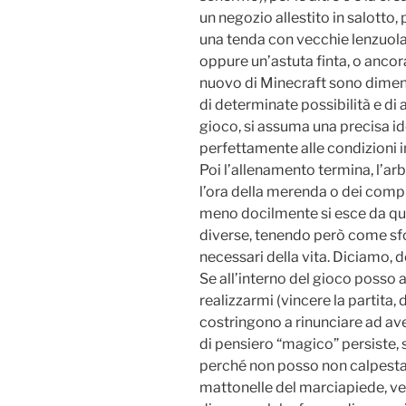
un negozio allestito in salotto, p
una tenda con vecchie lenzuola,
oppure un’astuta finta, o anco
nuovo di Minecraft sono dimen
di determinate possibilità e di al
gioco, si assuma una precisa id
perfettamente alle condizioni i
Poi l’allenamento termina, l’arbi
l’ora della merenda o dei compi
meno docilmente si esce da que
diverse, tenendo però come sfond
necessari della vita. Diciamo, de
Se all’interno del gioco posso a
realizzarmi (vincere la partita,
costringono a rinunciare ad av
di pensiero “magico” persiste, 
perché non posso non calpestar
mattonelle del marciapiede, ver