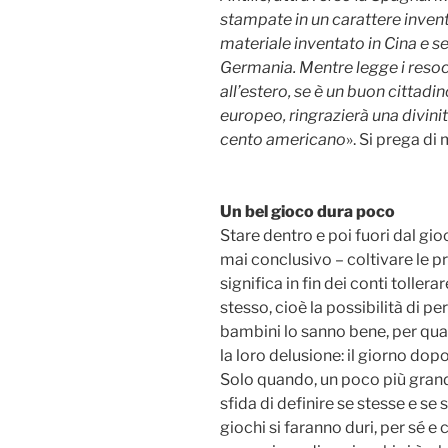
stampate in un carattere inventa
materiale inventato in Cina e 
Germania. Mentre legge i resoc
all’estero, se è un buon cittad
europeo, ringrazierà una divinit
cento americano
». Si prega di
Un bel gioco dura poco
Stare dentro e poi fuori dal gi
mai conclusivo – coltivare le p
significa in fin dei conti tolle
stesso, cioè la possibilità di p
bambini lo sanno bene, per quan
la loro delusione: il giorno dop
Solo quando, un poco più grand
sfida di definire se stesse e se s
giochi si faranno duri, per sé e 