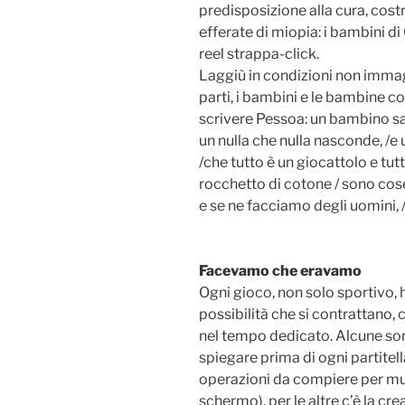
predisposizione alla cura, cos
efferate di miopia: i bambini d
reel strappa-click.
Laggiù in condizioni non immag
parti, i bambini e le bambine 
scrivere Pessoa: un bambino sa c
un nulla che nulla nasconde, /
/che tutto è un giocattolo e tutto
rocchetto di cotone / sono cos
e se ne facciamo degli uomini, /
Facevamo che eravamo
Ogni gioco, non solo sportivo, ha
possibilità che si contrattano, c
nel tempo dedicato. Alcune sono
spiegare prima di ogni partitella
operazioni da compiere per muo
schermo), per le altre c’è la cr