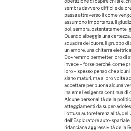
operazione di capire chi si è, ch
sembra davvero difficile da pr
passa attraverso il come vengo
assumono importanza, il giudizi
poi, sembra, ostentatamente i
Quando albeggia una certezza, e
squadra del cuore, il gruppo di
un amore, una chitarra elettrica
Dovremmo permetter loro di st
invece – forse perché, come pr
loro – spesso penso che alcuni t
siano maturi, ma a loro volta ad
accettare per buona alcuna verit
insieme l’esigenza continua di 
Alcune personalità della polit
atteggiamenti da super-adolesc
l’ottusa autoreferenzialità, de
dell’Esploratore auto-spaziale
ridanciana aggressività della 