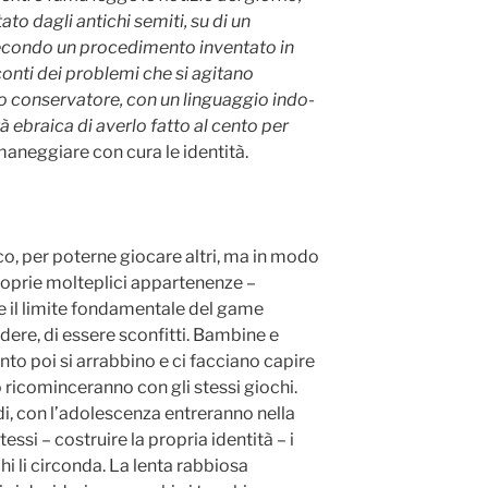
to dagli antichi semiti, su di un
secondo un procedimento inventato in
onti dei problemi che si agitano
ino conservatore, con un linguaggio indo-
à ebraica di averlo fatto al cento per
 maneggiare con cura le identità.
oco, per poterne giocare altri, ma in modo
roprie molteplici appartenenze –
rare il limite fondamentale del game
erdere, di essere sconfitti. Bambine e
to poi si arrabbino e ci facciano capire
o ricominceranno con gli stessi giochi.
i, con l’adolescenza entreranno nella
tessi – costruire la propria identità – i
chi li circonda. La lenta rabbiosa