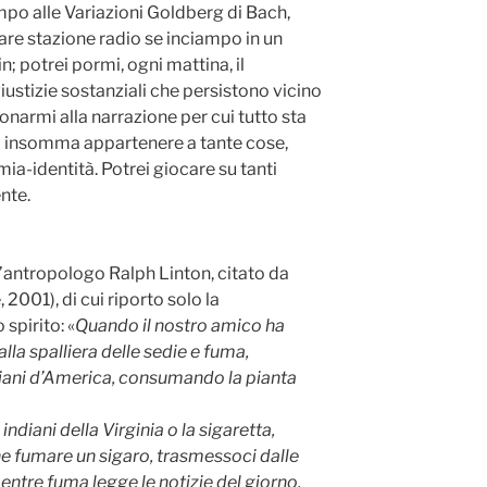
mpo alle Variazioni Goldberg di Bach,
re stazione radio se inciampo in un
; potrei pormi, ogni mattina, il
iustizie sostanziali che persistono vicino
narmi alla narrazione per cui tutto sta
i insomma appartenere a tante cose,
mia-identità. Potrei giocare su tanti
nte.
l’antropologo Ralph Linton, citato da
2001), di cui riporto solo la
spirito: «
Quando il nostro amico ha
alla spalliera delle sedie e fuma,
iani d’America, consumando la pianta
ndiani della Virginia o la sigaretta,
e fumare un sigaro, trasmessoci dalle
entre fuma legge le notizie del giorno,