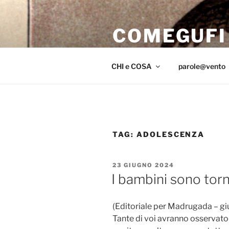
Salta
al
COMEGUFI
contenuto
iniziar il volo sul far del crepus
CHI e COSA
parole@vento
TAG:
ADOLESCENZA
PUBBLICATO
23 GIUGNO 2024
IL
I bambini sono torn
(Editoriale per Madrugada – g
Tante di voi avranno osservato 