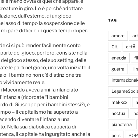
ia è meno ovvia di quel che appare, e
reature in giro. Lo è perché adottare
zione, dall’esterno, di un gioco
TAG
he lasso di tempo la sospensione delle
mi pare difficile, in questi tempi di iper-
amore
ar
e ci si può render facilmente conto
Cit.
cittÃ
arte del gioco, per loro, consiste nella
energia
fi
del gioco stesso, del suo setting, delle
te le parti nel gioco, una volta iniziato il
guerra
Hr
a o il bambino non c’è distinzione tra
Internazional
tto vividamente reale.
 di Macondo aveva anni fa rilanciato
LegameSocia
ll’infanzia (ricordate “I bambini
makkox
m
rdo di Giuseppe per i bambini stessi?), è
tempo – il capitalismo ha superato a
noctua
no
facendo diventare l’infanzia una
pianoterra
o. Nella sua diabolica capacità di
tenza, il capitale ha ingurgitato anche la
polis
POP