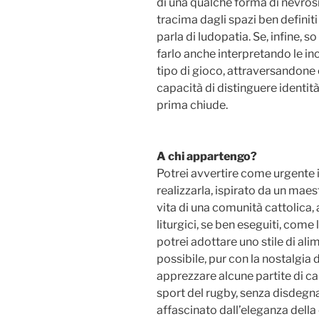
di una qualche forma di nevrosi
tracima dagli spazi ben definiti
parla di ludopatia. Se, infine, s
farlo anche interpretando le 
tipo di gioco, attraversandone c
capacità di distinguere identit
prima chiude.
A chi appartengo?
Potrei avvertire come urgente i
realizzarla, ispirato da un maes
vita di una comunità cattolica
liturgici, se ben eseguiti, come l
potrei adottare uno stile di a
possibile, pur con la nostalgia 
apprezzare alcune partite di ca
sport del rugby, senza disdegnar
affascinato dall’eleganza della 