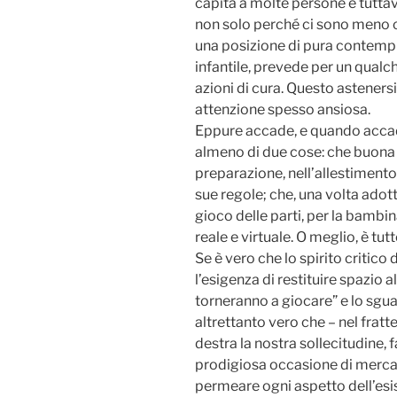
capita a molte persone e tuttav
non solo perché ci sono meno c
una posizione di pura contempla
infantile, prevede per un qualc
azioni di cura. Questo astenersi 
attenzione spesso ansiosa.
Eppure accade, e quando accad
almeno di due cose: che buona p
preparazione, nell’allestimento 
sue regole; che, una volta adotta
gioco delle parti, per la bambin
reale e virtuale. O meglio, è tu
Se è vero che lo spirito critico
l’esigenza di restituire spazio a
torneranno a giocare” e lo sgua
altrettanto vero che – nel frat
destra la nostra sollecitudine, 
prodigiosa occasione di mercat
permeare ogni aspetto dell’esis