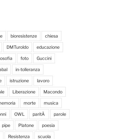
te
bioresistenze
chiesa
DMTuroldo
educazione
losofia
foto
Guccini
abal
in-tolleranza
e
istruzione
lavoro
le
Liberazione
Macondo
emoria
morte
musica
nni
OWL
paritÃ
parole
pipe
Platone
poesia
Resistenza
scuola