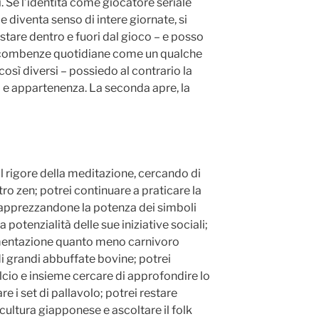
. Se l’identità come giocatore seriale
 e diventa senso di intere giornate, si
o stare dentro e fuori dal gioco – e posso
incombenze quotidiane come un qualche
osì diversi – possiedo al contrario la
à e appartenenza. La seconda apre, la
l rigore della meditazione, cercando di
tro zen; potrei continuare a praticare la
, apprezzandone la potenza dei simboli
a potenzialità delle sue iniziative sociali;
limentazione quanto meno carnivoro
di grandi abbuffate bovine; potrei
lcio e insieme cercare di approfondire lo
e i set di pallavolo; potrei restare
cultura giapponese e ascoltare il folk