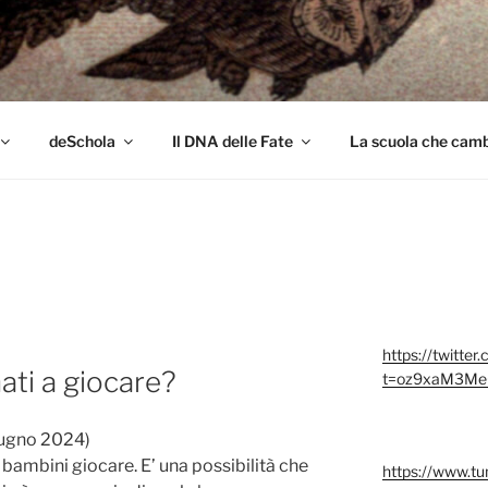
colo
deSchola
Il DNA delle Fate
La scuola che cambi
https://twitter
ati a giocare?
t=oz9xaM3Me
iugno 2024)
bambini giocare. E’ una possibilità che
https://www.t